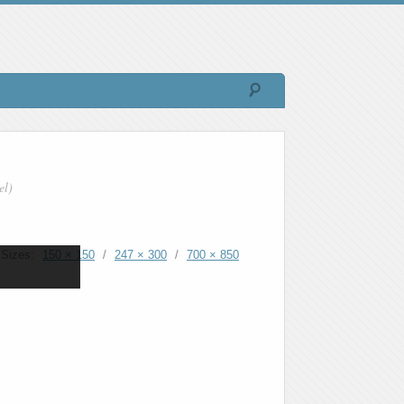
el)
Sizes:
150 × 150
/
247 × 300
/
700 × 850