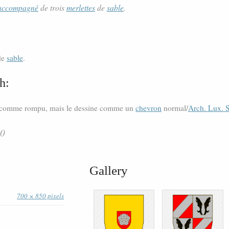
accompagné
de trois
merlettes
de
sable
.
 de
sable
.
h:
comme rompu, mais le dessine comme un
chevron
normal/
Arch. Lux. S
30
Gallery
700 × 850 pixels