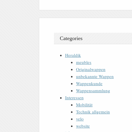
Categories
Heraldik
meubles
Originalwappen
unbekannte Wappen
Wappenkunde
Wappensammlung
Interessen
Mobilität
Technik allgemein
velo
website