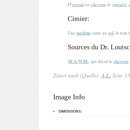
D’
argent
au
chevron
de
gueules
,
Cimier:
Une
merlette
entre un
vol
, le tout
Sources du Dr. Loutsc
(
H.A.
/
N.M.
, qui décrit le
chevron
Zitiert nach (Quelle):
A.L.
Seite 3
Image Info
DIMENSIONS: