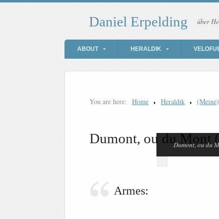
Daniel Erpelding
über He
ABOUT
HERALDIK
VELOFU
You are here:
Home
Heraldik
(Meine
Dumont, ou du Mont (
Dumont, ou du Mo
Armes: