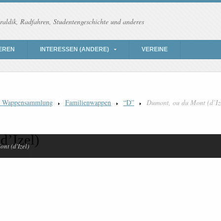
raldik, Radfahren, Studentengeschichte und anderes
EREN
INTERESSEN (ANDERE)
VEREINE
) Wappensammlung
Familienwappen
“D”
Dumont, ou du Mont (d’Iz
d’Izel)
nt (d'Izel)