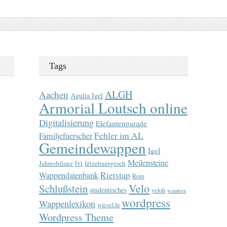
Tags
ALGH
Aachen
Agulia Igel
Armorial Loutsch online
Digitalisierung
Elefantenparade
Fehler im AL
Familjefuerscher
Gemeindewappen
Igel
Meilensteine
lvi
Jahresbilanz
lëtzebuergesch
Rietstap
Wappendatenbank
Rom
Velo
Schlußstein
studentisches
veloh
wandern
wordpress
Wappenlexikon
wiesel.lu
Wordpress Theme