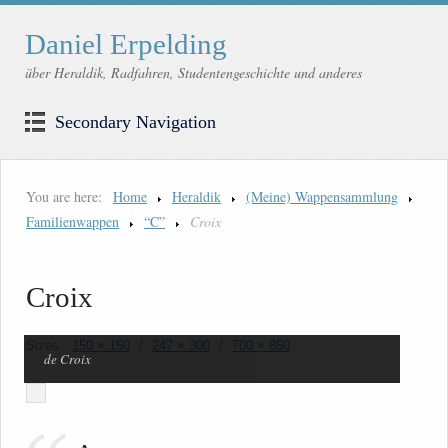
Daniel Erpelding
über Heraldik, Radfahren, Studentengeschichte und anderes
Secondary Navigation
You are here:
Home
Heraldik
(Meine) Wappensammlung
Familienwappen
“C”
Croix
Croix
Sizes:
150 × 150
/
247 × 300
/
700 × 850
de Croix