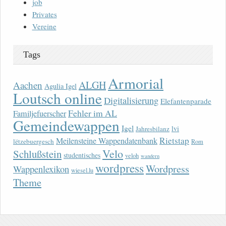
job
Privates
Vereine
Tags
Armorial
ALGH
Aachen
Agulia Igel
Loutsch online
Digitalisierung
Elefantenparade
Fehler im AL
Familjefuerscher
Gemeindewappen
Igel
lvi
Jahresbilanz
Rietstap
Meilensteine Wappendatenbank
lëtzebuergesch
Rom
Velo
Schlußstein
studentisches
veloh
wandern
wordpress
Wordpress
Wappenlexikon
wiesel.lu
Theme