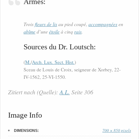
Armes:
Trois
fleurs de lis
au pied coupé,
accompagnées
en
abîme
d’une
étoile
à cinq
rais
.
Sources du Dr. Loutsch:
(
M.
/
Arch. Lux. Sect. Hist.
)
Sceau de Louis de Croix, seigneur de Xorbey, 22-
IV-1562, 25-VI-1550.
Zitiert nach (Quelle):
A.L.
Seite 306
Image Info
700 × 850 pixels
DIMENSIONS: