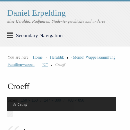
Daniel Erpelding
über Heraldik, Radfahren, Studentengeschichte und anderes
Secondary Navigation
You are here:
Home
Heraldik
(Meine) Wappensammlung
Familienwappen
“C”
Croeff
Croeff
Sizes:
150 × 150
/
247 × 300
/
700 × 850
de Croeff