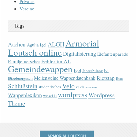
Privates
Vereine
Tags
Armorial
ALGH
Aachen
Agulia Igel
Loutsch online
Digitalisierung
Elefantenparade
Fehler im AL
Familjefuerscher
Gemeindewappen
Igel
lvi
Jahresbilanz
Rietstap
Meilensteine Wappendatenbank
lëtzebuergesch
Rom
Velo
Schlußstein
studentisches
veloh
wandern
wordpress
Wordpress
Wappenlexikon
wiesel.lu
Theme
ARMORIAL LOUTSCH