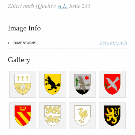
Zitiert nach (Quelle):
A.L.
Seite 235
Image Info
700 × 850 pixels
DIMENSIONS:
Gallery