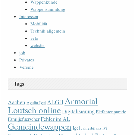
Wappenkunde
Wappensammlung
Interessen
Mobilität
Technik allgemein
velo
website
job
Privates
Vereine
Tags
Armorial
ALGH
Aachen
Agulia Igel
Loutsch online
Digitalisierung
Elefantenparade
Fehler im AL
Familjefuerscher
Gemeindewappen
Igel
lvi
Jahresbilanz