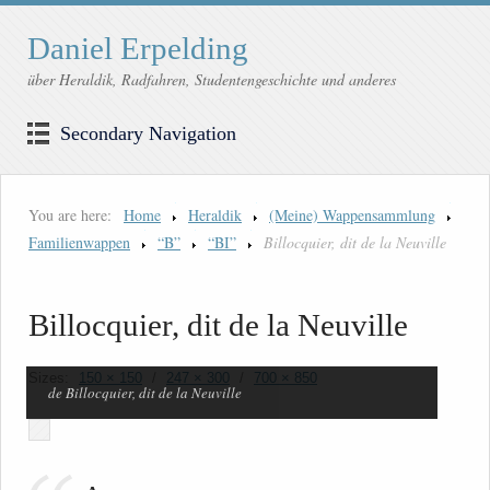
Daniel Erpelding
über Heraldik, Radfahren, Studentengeschichte und anderes
Secondary Navigation
You are here:
Home
Heraldik
(Meine) Wappensammlung
Familienwappen
“B”
“BI”
Billocquier, dit de la Neuville
Billocquier, dit de la Neuville
Sizes:
150 × 150
/
247 × 300
/
700 × 850
de Billocquier, dit de la Neuville