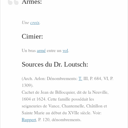
Armes:
Une
croix
.
Cimier:
Un bras
armé
entre un
vol
.
Sources du Dr. Loutsch:
(Arch. Arlon: Dénombrements:
T.
III, P. 684, VI, P.
1309).
Cachet de Jean de Billocquier, dit de la Neuville,
1604 et 1624. Cette famille possédait les
seigneuries de Vance, Chantemelle, Châtillon et
Sainte Marie au début du XVIIe siècle. Voir:
Ruppert
, P. 120, dénombrements.