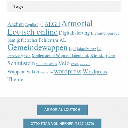
Tags
Armorial
ALGH
Aachen
Agulia Igel
Loutsch online
Digitalisierung
Elefantenparade
Fehler im AL
Familjefuerscher
Gemeindewappen
Igel
lvi
Jahresbilanz
Rietstap
Meilensteine Wappendatenbank
lëtzebuergesch
Rom
Velo
Schlußstein
studentisches
veloh
wandern
wordpress
Wordpress
Wappenlexikon
wiesel.lu
Theme
ARMORIAL LOUTSCH
OTTO TITAN VON HEFNER (1827-1870)