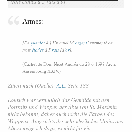
Armes:
[De
gueules
à ] Un autel [d’
argent
] surmonté de
trois
étoiles
à 5
rais
[d’
or
].
(Cachet de Dom Nicet Andréa du 28-6-1698 Arch.
Ansembourg XXIV.)
Zitiert nach (Quelle):
A.L.
Seite 188
Loutsch war vermutlich das Gemälde mit den
Portraits und Wappen der Äbte von St. Maximin
nicht bekannt, daher auch nicht die Farben des
Wappens. Angesichts des sehr klerikalen Motivs des
Altars neige ich dazu, es nicht für ein