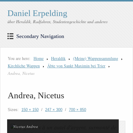
Daniel Erpelding
über Heraldik, Radfahren, Studentengeschichte und anderes
Secondary Navigation
You are here:
Home
Heraldik
(Meine) Wappensammlung
Kirchliche Wappen
Äbte von Sankt Maximin bei Trier
Andrea, Nicetus
Andrea, Nicetus
Sizes:
150 × 150
/
247 × 300
/
700 × 850
Nicetus Andrea