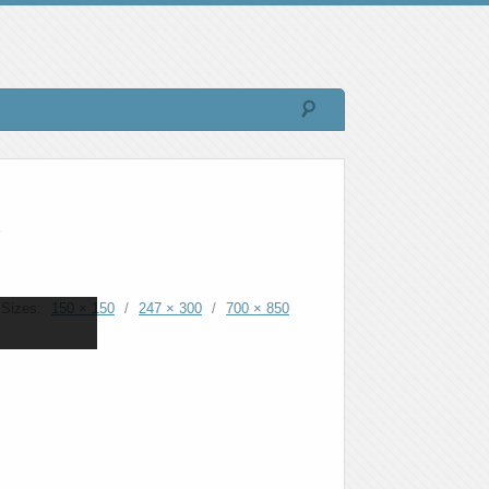
n
Sizes:
150 × 150
/
247 × 300
/
700 × 850