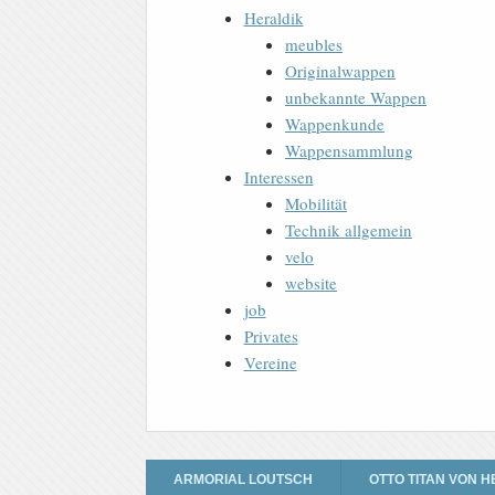
Heraldik
meubles
Originalwappen
unbekannte Wappen
Wappenkunde
Wappensammlung
Interessen
Mobilität
Technik allgemein
velo
website
job
Privates
Vereine
ARMORIAL LOUTSCH
OTTO TITAN VON H