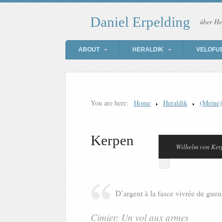
Daniel Erpelding
über He
ABOUT
HERALDIK
VELOFU
You are here:
Home
Heraldik
(Meine
Kerpen
Wilhelm von Ker
D’argent à la fasce vivrée de gueu
Cimier: Un vol aux armes