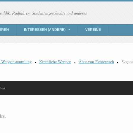
raldik, Radfahren, Studentengeschichte und anderes
EREN
INTERESSEN (ANDERE)
VEREINE
) Wappensammlung
Kirchliche Wappen
Äbte von Echternach
Kerpe
pen
les.