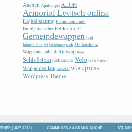
ALGH
Aachen
Agulia Igel
Armorial Loutsch online
Digitalisierung
Elefantenparade
Fehler im AL
Familjefuerscher
Gemeindewappen
Igel
Meilensteine
lvi
Jahresbilanz
lëtzebuergesch
Rietstap
Wappendatenbank
Rom
Velo
Schlußstein
studentisches
veloh
wandern
wordpress
Wappenlexikon
wiesel.lu
Wordpress Theme
EFNER (1827-1870)
COMMUNES AU GRAND-DUCHÉ
STUDIE