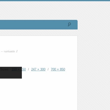
 – variante 1
Sizes:
150 × 150
/
247 × 300
/
700 × 850