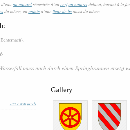
t d’eau
au naturel
sénestrée d’un
cerf
au naturel
debout, buvant à la fon
es
du même, en
pointe
d’une
fleur de lis
aussi du même.
h:
’Echternach).
26
 Wasserfall muss noch durch einen Springbrunnen ersetzt w
Gallery
700 × 850 pixels