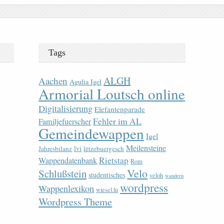
Tags
ALGH
Aachen
Agulia Igel
Armorial Loutsch online
Digitalisierung
Elefantenparade
Fehler im AL
Familjefuerscher
Gemeindewappen
Igel
Meilensteine
lvi
Jahresbilanz
lëtzebuergesch
Rietstap
Wappendatenbank
Rom
Velo
Schlußstein
studentisches
veloh
wandern
wordpress
Wappenlexikon
wiesel.lu
Wordpress Theme