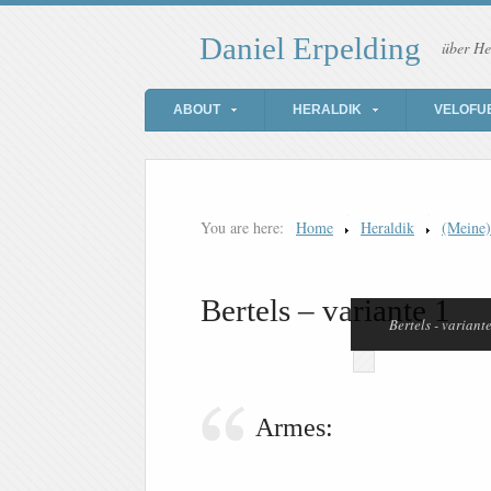
Daniel Erpelding
über He
ABOUT
HERALDIK
VELOFU
You are here:
Home
Heraldik
(Meine
Bertels – variante 1
Bertels - variant
Armes: