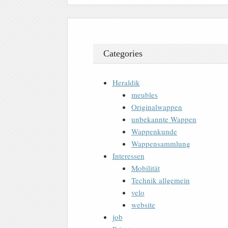
Categories
Heraldik
meubles
Originalwappen
unbekannte Wappen
Wappenkunde
Wappensammlung
Interessen
Mobilität
Technik allgemein
velo
website
job