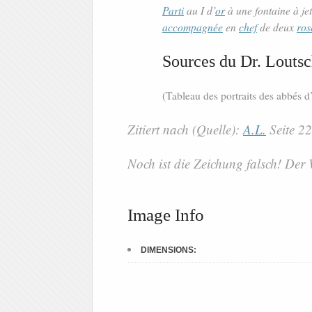
Parti
au I d’
or
à une fontaine à je
accompagnée
en
chef
de deux
ros
Sources du Dr. Loutsc
(Tableau des portraits des abbés d
Zitiert nach (Quelle):
A.L.
Seite 2
Noch ist die Zeichung falsch! Der
Image Info
DIMENSIONS: