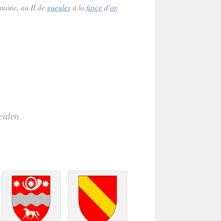
taine, au II de
gueules
à la
fasce
d’
or
,
erden.