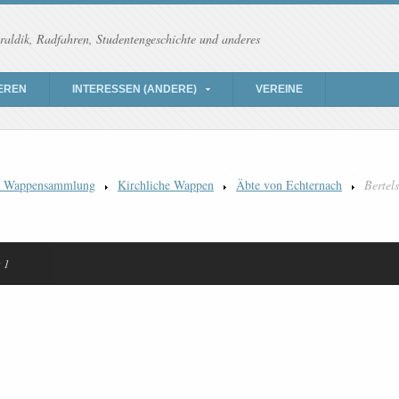
raldik, Radfahren, Studentengeschichte und anderes
EREN
INTERESSEN (ANDERE)
VEREINE
) Wappensammlung
Kirchliche Wappen
Äbte von Echternach
Bertels
e 1