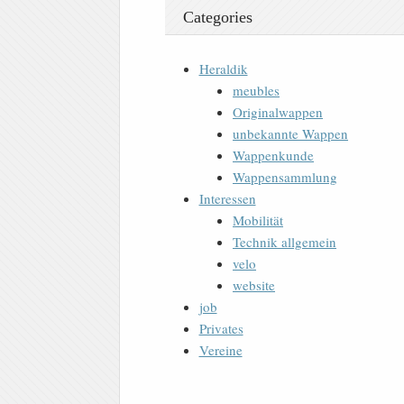
Categories
Heraldik
meubles
Originalwappen
unbekannte Wappen
Wappenkunde
Wappensammlung
Interessen
Mobilität
Technik allgemein
velo
website
job
Privates
Vereine