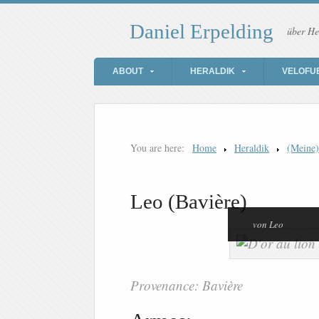
Daniel Erpelding
über He
ABOUT
HERALDIK
VELOFU
You are here:
Home
Heraldik
(Meine
Leo (Bavière)
von Leo
Provenance: Bavière