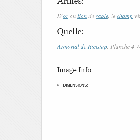
Armes:
D’
or
au
lion
de
sable
, le
champ
vê
Quelle:
Armorial de Rietstap
, Planche 4
Image Info
DIMENSIONS: