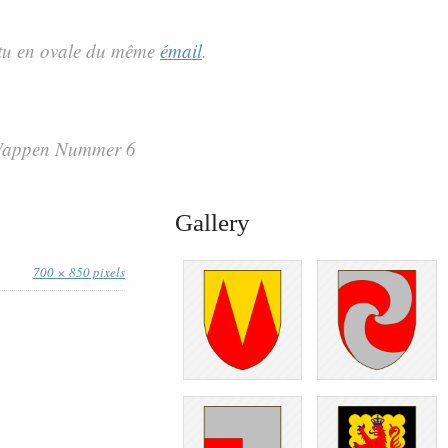
tu en ovale du même
émail
.
 Wappen Nummer 6
Gallery
700 × 850 pixels