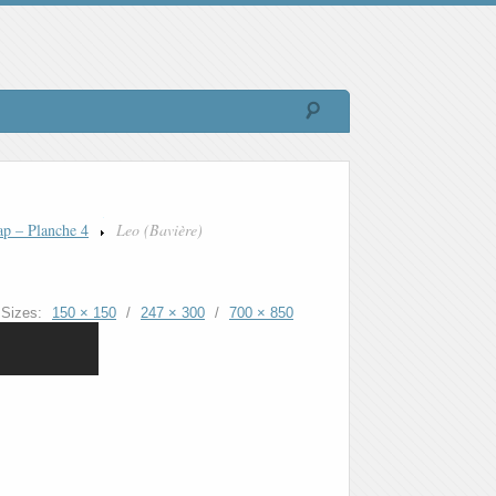
ap – Planche 4
Leo (Bavière)
Sizes:
150 × 150
/
247 × 300
/
700 × 850