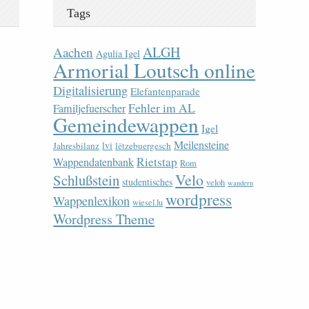
Tags
ALGH
Aachen
Agulia Igel
Armorial Loutsch online
Digitalisierung
Elefantenparade
Fehler im AL
Familjefuerscher
Gemeindewappen
Igel
Meilensteine
lvi
Jahresbilanz
lëtzebuergesch
Rietstap
Wappendatenbank
Rom
Velo
Schlußstein
studentisches
veloh
wandern
wordpress
Wappenlexikon
wiesel.lu
Wordpress Theme