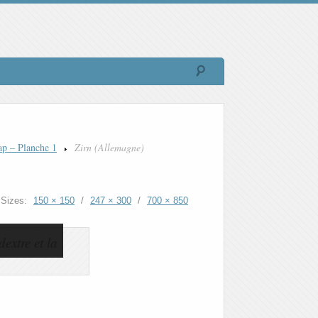
ap – Planche 1
Zirn (Allemagne)
Sizes:
150 × 150
/
247 × 300
/
700 × 850