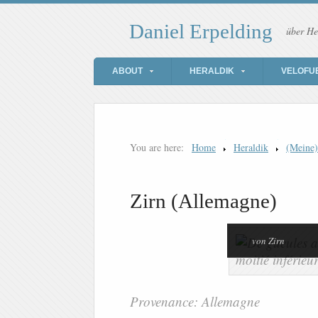
Daniel Erpelding
über He
ABOUT
HERALDIK
VELOFU
You are here:
Home
Heraldik
(Meine
Zirn (Allemagne)
von Zirn
Provenance: Allemagne