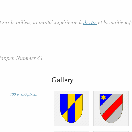
 sur le milieu, la moitié supérieure à
dextre
et la moitié inf
 Wappen Nummer 41
Gallery
700 × 850 pixels