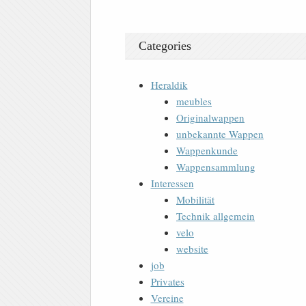
Categories
Heraldik
meubles
Originalwappen
unbekannte Wappen
Wappenkunde
Wappensammlung
Interessen
Mobilität
Technik allgemein
velo
website
job
Privates
Vereine