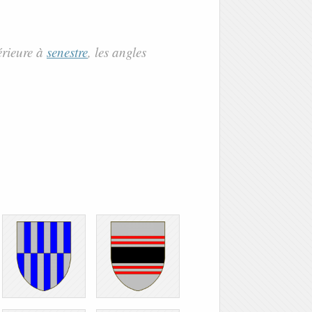
érieure à
senestre
, les angles