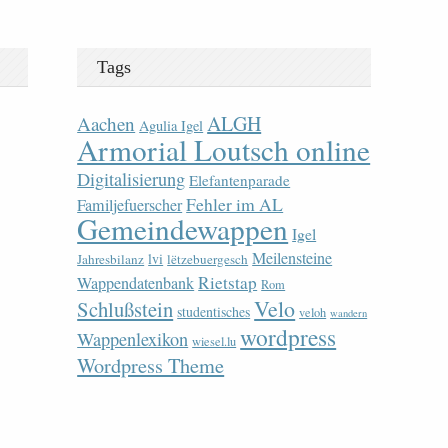
Tags
ALGH
Aachen
Agulia Igel
Armorial Loutsch online
Digitalisierung
Elefantenparade
Fehler im AL
Familjefuerscher
Gemeindewappen
Igel
Meilensteine
lvi
Jahresbilanz
lëtzebuergesch
Rietstap
Wappendatenbank
Rom
Velo
Schlußstein
studentisches
veloh
wandern
wordpress
Wappenlexikon
wiesel.lu
Wordpress Theme