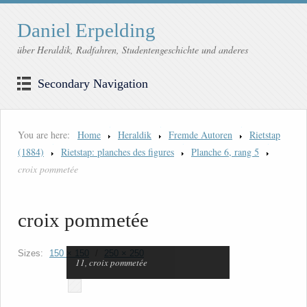
Daniel Erpelding
über Heraldik, Radfahren, Studentengeschichte und anderes
Secondary Navigation
You are here:
Home
Heraldik
Fremde Autoren
Rietstap
(1884)
Rietstap: planches des figures
Planche 6, rang 5
croix pommetée
croix pommetée
Sizes:
150 × 150
/
250 × 250
11, croix pommetée