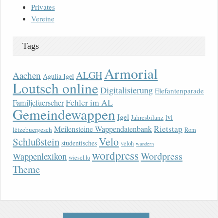
Privates
Vereine
Tags
Armorial
ALGH
Aachen
Agulia Igel
Loutsch online
Digitalisierung
Elefantenparade
Fehler im AL
Familjefuerscher
Gemeindewappen
Igel
lvi
Jahresbilanz
Rietstap
Meilensteine Wappendatenbank
lëtzebuergesch
Rom
Velo
Schlußstein
studentisches
veloh
wandern
wordpress
Wordpress
Wappenlexikon
wiesel.lu
Theme