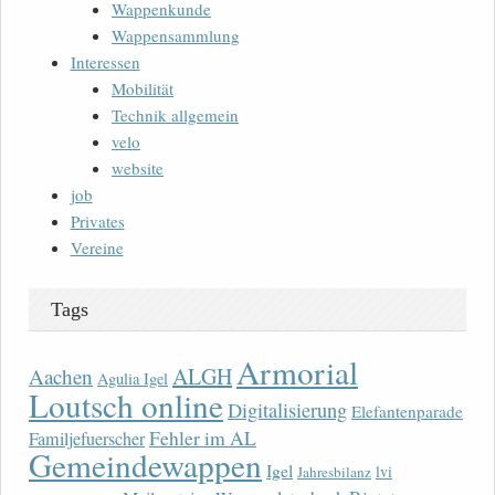
Wappenkunde
Wappensammlung
Interessen
Mobilität
Technik allgemein
velo
website
job
Privates
Vereine
Tags
Armorial
ALGH
Aachen
Agulia Igel
Loutsch online
Digitalisierung
Elefantenparade
Fehler im AL
Familjefuerscher
Gemeindewappen
Igel
lvi
Jahresbilanz