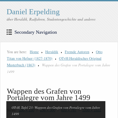
Daniel Erpelding
über Heraldik, Radfahren, Studentengeschichte und anderes
Secondary Navigation
You are here:
Home
Heraldik
Fremde Autoren
Otto
Titan von Hefner (1827-1870)
OTvH:Heraldisches Original
Musterbuch (1863)
Wappen des Grafen von Portalegre vom Jahre
1499
Wappen des Grafen von
Portalegre vom Jahre 1499
OTvH, Tafel 23: Wappen des Grafen von Portalegre vom Jahre
Sizes:
150 × 150
/
236 × 300
/
620 × 787
/
1200 × 1522
1499