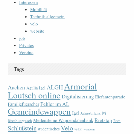
Interessen
Mobilität
Technik allgemein
velo
website
job
Privates
Vereine
Tags
Armorial
ALGH
Aachen
Agulia Igel
Loutsch online
Digitalisierung
Elefantenparade
Fehler im AL
Familjefuerscher
Gemeindewappen
Igel
lvi
Jahresbilanz
Rietstap
Meilensteine Wappendatenbank
lëtzebuergesch
Rom
Velo
Schlußstein
studentisches
veloh
wandern