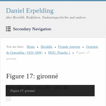
Daniel Erpelding
über Heraldik, Radfahren, Studentengeschichte und anderes
Secondary Navigation
You are here:
Home
Heraldik
Fremde Autoren
Gourdon
de Genouillac (1826-1898)
HGG: Planche 1
Figure 17:
gironné
Figure 17: gironné
Sizes:
150 × 150
/
247 × 300
/
700 × 850
Figure 17: gironné