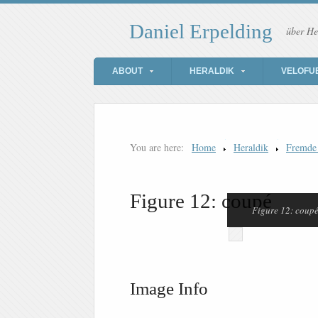
Daniel Erpelding
über He
ABOUT
HERALDIK
VELOFU
You are here:
Home
Heraldik
Fremde
Figure 12: coupé
Figure 12: coup
Image Info