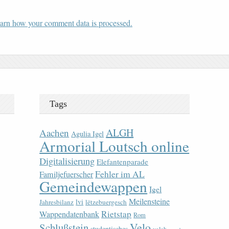
arn how your comment data is processed.
Tags
ALGH
Aachen
Agulia Igel
Armorial Loutsch online
Digitalisierung
Elefantenparade
Fehler im AL
Familjefuerscher
Gemeindewappen
Igel
Meilensteine
lvi
Jahresbilanz
lëtzebuergesch
Rietstap
Wappendatenbank
Rom
Velo
Schlußstein
studentisches