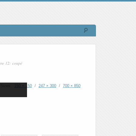
re 12: coupé
Sizes:
150 × 150
/
247 × 300
/
700 × 850