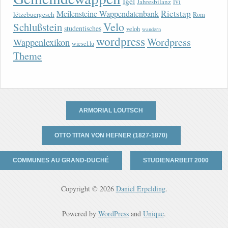
Igel
lvi
Jahresbilanz
Rietstap
Meilensteine Wappendatenbank
lëtzebuergesch
Rom
Velo
Schlußstein
studentisches
veloh
wandern
wordpress
Wordpress
Wappenlexikon
wiesel.lu
Theme
ARMORIAL LOUTSCH
OTTO TITAN VON HEFNER (1827-1870)
COMMUNES AU GRAND-DUCHÉ
STUDIENARBEIT 2000
Copyright © 2026
Daniel Erpelding
.
Powered by
WordPress
and
Unique
.