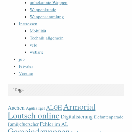
unbekannte Wappen
Wappenkunde
Wappensammlung
Interessen
Mobilität
Technik allgemein
velo
website
job
Privates
Vereine
Tags
Armorial
ALGH
Aachen
Agulia Igel
Loutsch online
Digitalisierung
Elefantenparade
Fehler im AL
Familjefuerscher
Gemeindewappen