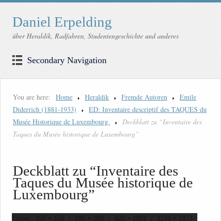
Daniel Erpelding
über Heraldik, Radfahren, Studentengeschichte und anderes
Secondary Navigation
You are here:
Home
Heraldik
Fremde Autoren
Emile
Diderrich (1881-1933)
ED: Inventaire descriptif des TAQUES du
Musée Historique de Luxembourg.
Deckblatt zu “Inventaire des
Taques du Musée historique de Luxembourg”
Deckblatt zu “Inventaire des
Taques du Musée historique de
Luxembourg”
Sizes:
150 × 150
/
186 × 300
/
620 × 1001
/
1159 × 1873