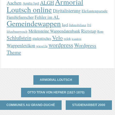
Armorial
ALGH
Aachen
Agulia Igel
Loutsch online
Digitalisierung
Elefantenparade
Fehler im AL
Familjefuerscher
Gemeindewappen
Igel
lvi
Jahresbilanz
Rietstap
Meilensteine Wappendatenbank
lëtzebuergesch
Rom
Velo
Schlußstein
studentisches
veloh
wandern
wordpress
Wordpress
Wappenlexikon
wiesel.lu
Theme
ARMORIAL LOUTSCH
OTTO TITAN VON HEFNER (1827-1870)
COMMUNES AU GRAND-DUCHÉ
STUDIENARBEIT 2000