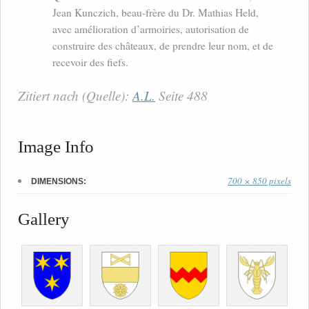
Jean Kunczich, beau-frère du Dr. Mathias Held,
avec amélioration d’armoiries, autorisation de
construire des châteaux, de prendre leur nom, et de
recevoir des fiefs.
Zitiert nach (Quelle):
A.L.
Seite 488
Image Info
700 × 850 pixels
DIMENSIONS:
Gallery