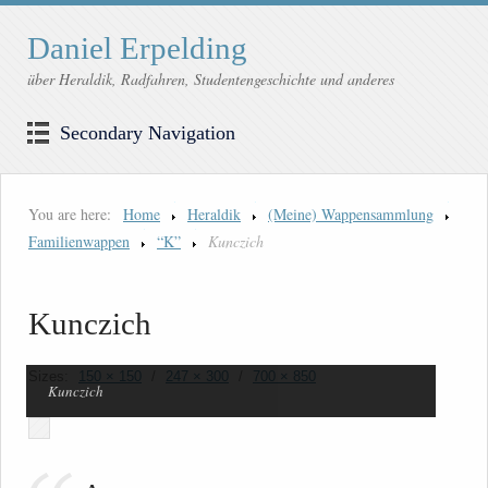
Daniel Erpelding
über Heraldik, Radfahren, Studentengeschichte und anderes
Secondary Navigation
You are here:
Home
Heraldik
(Meine) Wappensammlung
Familienwappen
“K”
Kunczich
Kunczich
Sizes:
150 × 150
/
247 × 300
/
700 × 850
Kunczich