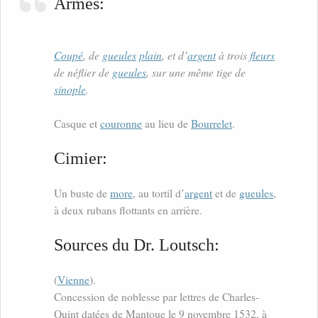
Armes:
Coupé
, de
gueules
plain
, et d’
argent
à trois
fleurs
de néflier de
gueules
, sur une même tige de
sinople
.
Casque et
couronne
au lieu de
Bourrelet
.
Cimier:
Un buste de
more
, au tortil d’
argent
et de
gueules
,
à deux rubans flottants en arrière.
Sources du Dr. Loutsch:
(
Vienne
).
Concession de noblesse par lettres de Charles-
Quint datées de Mantoue le 9 novembre 1532, à