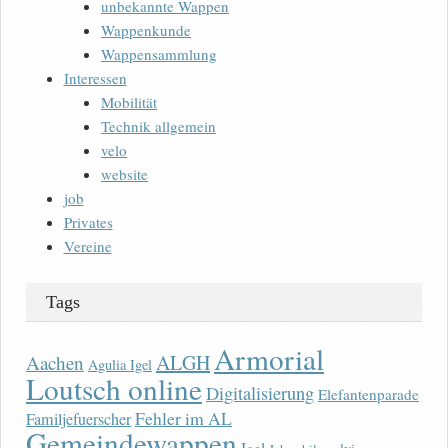
unbekannte Wappen
Wappenkunde
Wappensammlung
Interessen
Mobilität
Technik allgemein
velo
website
job
Privates
Vereine
Tags
Armorial
ALGH
Aachen
Agulia Igel
Loutsch online
Digitalisierung
Elefantenparade
Fehler im AL
Familjefuerscher
Gemeindewappen
Igel