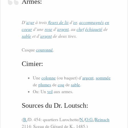
Armes:
D’
azur
à trois
fleurs de lis
d’
or
,
accompagnés
en
coeur
d’une
rose
d’
argent
, au
chef
échiqueté
de
sable
et d’
argent
de deux tires.
Casque
couronné
.
Cimier:
Une
colonne
(ou baquet) d’
argent
,
sommée
de
plumes
de
coq
de
sable
.
Ou: Un
vol
aux armes.
Sources du Dr. Loutsch:
(
B.
/D. 454: quartiers Larochette/
N.
/
O.G.
/
Reinach
2114: Sceau de Gérard de K., 1485.)