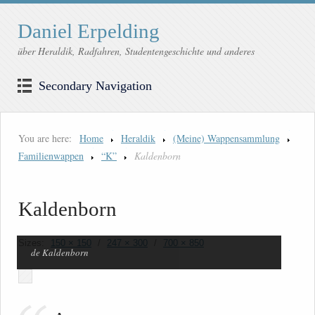
Daniel Erpelding
über Heraldik, Radfahren, Studentengeschichte und anderes
Secondary Navigation
You are here:
Home
Heraldik
(Meine) Wappensammlung
Familienwappen
“K”
Kaldenborn
Kaldenborn
Sizes:
150 × 150
/
247 × 300
/
700 × 850
de Kaldenborn