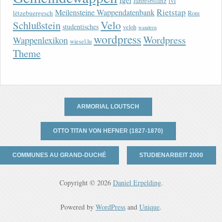
lvi
Jahresbilanz
Rietstap
Meilensteine Wappendatenbank
lëtzebuergesch
Rom
Velo
Schlußstein
studentisches
veloh
wandern
wordpress
Wordpress
Wappenlexikon
wiesel.lu
Theme
ARMORIAL LOUTSCH
OTTO TITAN VON HEFNER (1827-1870)
COMMUNES AU GRAND-DUCHÉ
STUDIENARBEIT 2000
Copyright © 2026
Daniel Erpelding
.
Powered by
WordPress
and
Unique
.