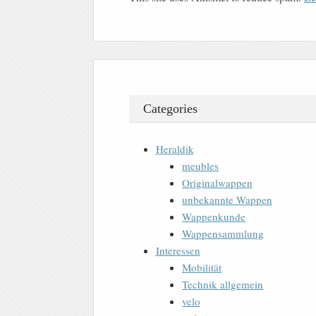
Categories
Heraldik
meubles
Originalwappen
unbekannte Wappen
Wappenkunde
Wappensammlung
Interessen
Mobilität
Technik allgemein
velo