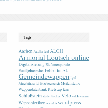
Tags
ALGH
Aachen
Agulia Igel
Armorial Loutsch online
Digitalisierung
Elefantenparade
Fehler im AL
Familjefuerscher
Gemeindewappen
Igel
Meilensteine
lvi
Jahresbilanz
lëtzebuergesch
Rietstap
Wappendatenbank
Rom
Velo
Schlußstein
studentisches
veloh
wandern
wordpress
Wappenlexikon
wiesel.lu