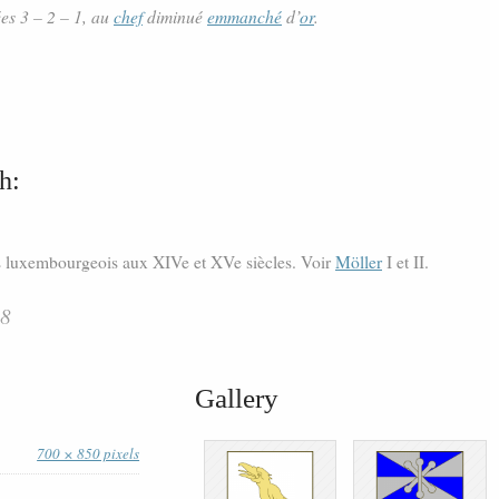
es 3 – 2 – 1, au
chef
diminué
emmanché
d’
or
.
h:
es luxembourgeois aux XIVe et XVe siècles. Voir
Möller
I et II.
68
Gallery
700 × 850 pixels