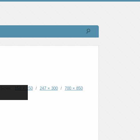
Sizes:
150 × 150
/
247 × 300
/
700 × 850