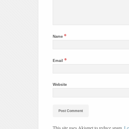
*
Name
*
Email
Website
This site uses Akismet to reduce spam.
Le