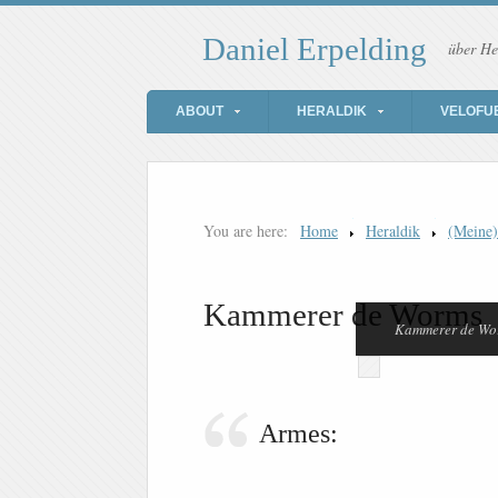
Daniel Erpelding
über He
ABOUT
HERALDIK
VELOFU
You are here:
Home
Heraldik
(Meine
Kammerer de Worms
Kammerer de Wo
Armes: