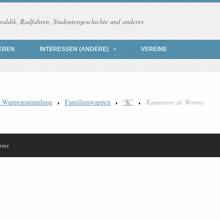
raldik, Radfahren, Studentengeschichte und anderes
EREN
INTERESSEN (ANDERE)
VEREINE
) Wappensammlung
Familienwappen
“K”
Kammerer de Worms
rms