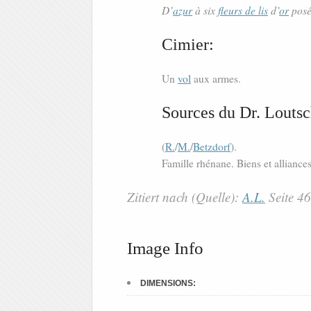
D’
azur
à six
fleurs de lis
d’
or
posé
Cimier:
Un
vol
aux armes.
Sources du Dr. Loutsc
(
R.
/
M.
/
Betzdorf
).
Famille rhénane. Biens et allianc
Zitiert nach (Quelle):
A.L.
Seite 4
Image Info
DIMENSIONS: