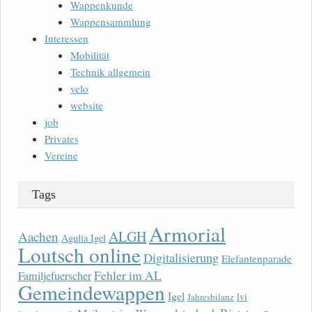
Wappenkunde
Wappensammlung
Interessen
Mobilität
Technik allgemein
velo
website
job
Privates
Vereine
Tags
Armorial
ALGH
Aachen
Agulia Igel
Loutsch online
Digitalisierung
Elefantenparade
Fehler im AL
Familjefuerscher
Gemeindewappen
Igel
lvi
Jahresbilanz