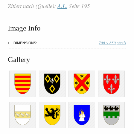
Zitiert nach (Quelle):
A.L.
Seite 195
Image Info
700 × 850 pixels
DIMENSIONS:
Gallery