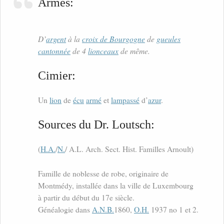
Armes:
D’
argent
à la
croix de Bourgogne
de
gueules
cantonnée
de 4
lionceaux
de même.
Cimier:
Un
lion
de
écu
armé
et
lampassé
d’
azur
.
Sources du Dr. Loutsch:
(
H.A.
/
N.
/ A.L. Arch. Sect. Hist. Familles Arnoult)
Famille de noblesse de robe, originaire de
Montmédy, installée dans la ville de Luxembourg
à partir du début du 17e siècle.
Généalogie dans
A.N.B.
1860,
O.H.
1937 no 1 et 2.