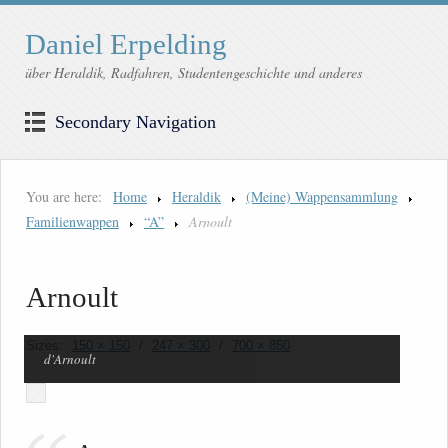
Daniel Erpelding
über Heraldik, Radfahren, Studentengeschichte und anderes
Secondary Navigation
You are here:
Home
Heraldik
(Meine) Wappensammlung
Familienwappen
“A”
Arnoult
Arnoult
Sizes:
150 × 150
/
247 × 300
/
700 × 850
d'Arnoult