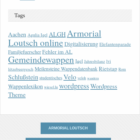
Tags
Armorial
ALGH
Aachen
Agulia Igel
Loutsch online
Digitalisierung
Elefantenparade
Fehler im AL
Familjefuerscher
Gemeindewappen
Igel
lvi
Jahresbilanz
Rietstap
Meilensteine Wappendatenbank
lëtzebuergesch
Rom
Velo
Schlußstein
studentisches
veloh
wandern
wordpress
Wordpress
Wappenlexikon
wiesel.lu
Theme
ARMORIAL LOUTSCH