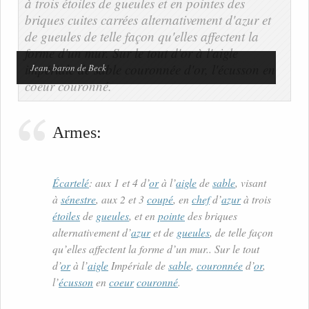
Jean, baron de Beck
Armes:
Écartelé
: aux 1 et 4 d’
or
à l’
aigle
de
sable
, visant
à
sénestre
, aux 2 et 3
coupé
, en
chef
d’
azur
à trois
étoiles
de
gueules
, et en
pointe
des briques
alternativement d’
azur
et de
gueules
, de telle façon
qu’elles affectent la forme d’un mur.. Sur le tout
d’
or
à l’
aigle
Impériale de
sable
,
couronnée
d’
or
,
l’
écusson
en
coeur
couronné
.