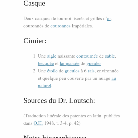
Casque
Deux casques de tournoi liserés et grillés d’
or
,
couronnés de
couronnes
Impériales.
Cimier:
Une
aigle
naissante
contournée
de
sable
,
becquée
et
lampassée
de
gueules
.
Une
étoile
de
gueules
à 6
rais
, environnée
et quelque peu couverte par un nuage
au
naturel
.
Sources du Dr. Loutsch:
(Traduction littérale des patentes en latin, publiées
dans
O.H.
1948, t. 3-4, p. 42).
Notes biographiques: