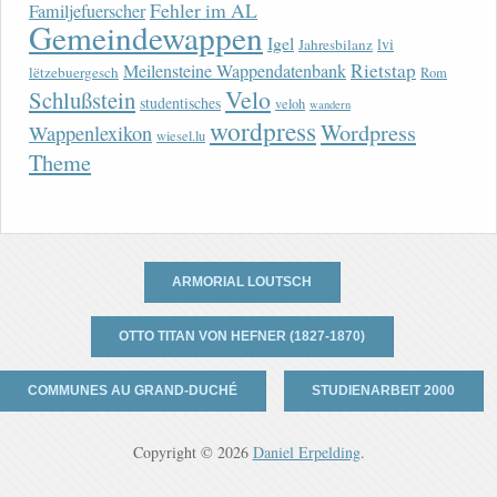
Fehler im AL
Familjefuerscher
Gemeindewappen
Igel
lvi
Jahresbilanz
Rietstap
Meilensteine Wappendatenbank
lëtzebuergesch
Rom
Velo
Schlußstein
studentisches
veloh
wandern
wordpress
Wordpress
Wappenlexikon
wiesel.lu
Theme
ARMORIAL LOUTSCH
OTTO TITAN VON HEFNER (1827-1870)
COMMUNES AU GRAND-DUCHÉ
STUDIENARBEIT 2000
Copyright © 2026
Daniel Erpelding
.