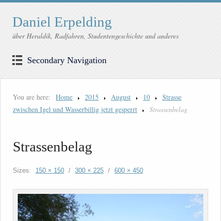
Daniel Erpelding
über Heraldik, Radfahren, Studentengeschichte und anderes
Secondary Navigation
You are here:
Home
2015
August
10
Strasse
zwischen Igel und Wasserbillig jetzt gesperrt
Strassenbelag
Strassenbelag
Sizes:
150 × 150
/
300 × 225
/
600 × 450