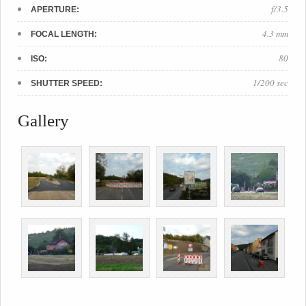
f/3.5
APERTURE:
4.3 mm
FOCAL LENGTH:
80
ISO:
1/200 sec
SHUTTER SPEED:
Gallery