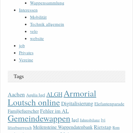
Wappensammlung
Interessen
Mobilität
Technik allgemein
velo
website
job
Privates
Vereine
Tags
Armorial
ALGH
Aachen
Agulia Igel
Loutsch online
Digitalisierung
Elefantenparade
Fehler im AL
Familjefuerscher
Gemeindewappen
Igel
lvi
Jahresbilanz
Rietstap
Meilensteine Wappendatenbank
lëtzebuergesch
Rom