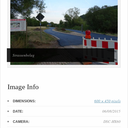
Strassenbelag
Image Info
600 × 450 pixels
DIMENSIONS:
06/08/2015
DATE:
DSC-HX60
CAMERA: