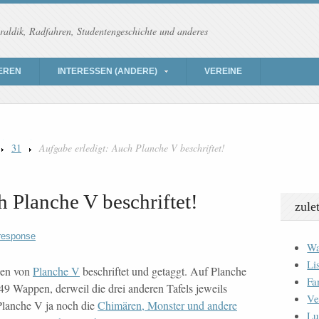
raldik, Radfahren, Studentengeschichte und anderes
EREN
INTERESSEN (ANDERE)
VEREINE
31
Aufgabe erledigt: Auch Planche V beschriftet!
h Planche V beschriftet!
zule
response
Wa
Li
pen von
Planche V
beschriftet und getaggt. Auf Planche
Fa
49 Wappen, derweil die drei anderen Tafels jeweils
Ve
 Planche V ja noch die
Chimären, Monster und andere
Lu