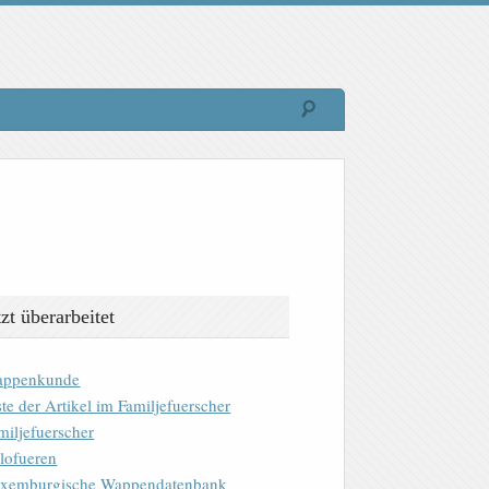
tzt überarbeitet
ppenkunde
ste der Artikel im Familjefuerscher
miljefuerscher
lofueren
xemburgische Wappendatenbank