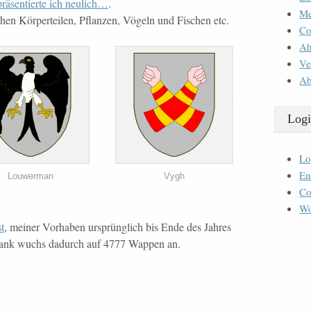
räsentierte ich neulich…
.
M
chen Körperteilen, Pflanzen, Vögeln und Fischen etc.
Co
Ah
Ve
Ab
Logi
Lo
En
Louwerman
Vygh
Co
Wo
t
, meiner Vorhaben ursprünglich bis Ende des Jahres
nbank wuchs dadurch auf 4777 Wappen an.