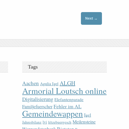
→
Next
Tags
ALGH
Aachen
Agulia Igel
Armorial Loutsch online
Digitalisierung
Elefantenparade
Fehler im AL
Familjefuerscher
Gemeindewappen
Igel
Meilensteine
lvi
Jahresbilanz
lëtzebuergesch
Rietstap