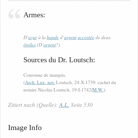
Armes:
D’
azur
à la
bande
d’
argent
accostée
de deux
étoiles
(D’
argent
?).
Sources du Dr. Loutsch:
Couronne de marquis.
(
Arch. Lux. not.
Loutsch, 24-X-1739: cachet du
notaire Nicolas Loutsch, 19-I-1742/
M.W.
).
Zitiert nach (Quelle):
A.L.
Seite 530
Image Info