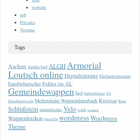
website
job
Privates
Vereine
Tags
Armorial
ALGH
Aachen
Agulia Igel
Loutsch online
Digitalisierung
Elefantenparade
Fehler im AL
Familjefuerscher
Gemeindewappen
Igel
lvi
Jahresbilanz
Rietstap
Meilensteine Wappendatenbank
lëtzebuergesch
Rom
Velo
Schlußstein
studentisches
veloh
wandern
wordpress
Wordpress
Wappenlexikon
wiesel.lu
Theme