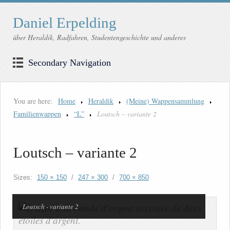
Daniel Erpelding
über Heraldik, Radfahren, Studentengeschichte und anderes
Secondary Navigation
You are here:
Home
Heraldik
(Meine) Wappensammlung
Familienwappen
“L”
Loutsch – variante 2
Loutsch – variante 2
Sizes:
150 × 150
/
247 × 300
/
700 × 850
Loutsch - variante 2