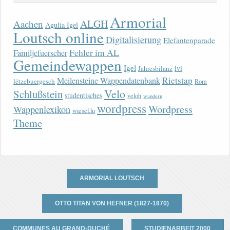
Armorial
ALGH
Aachen
Agulia Igel
Loutsch online
Digitalisierung
Elefantenparade
Fehler im AL
Familjefuerscher
Gemeindewappen
Igel
lvi
Jahresbilanz
Rietstap
Meilensteine Wappendatenbank
lëtzebuergesch
Rom
Velo
Schlußstein
studentisches
veloh
wandern
wordpress
Wordpress
Wappenlexikon
wiesel.lu
Theme
ARMORIAL LOUTSCH
OTTO TITAN VON HEFNER (1827-1870)
COMMUNES AU GRAND-DUCHÉ
STUDIENARBEIT 2000