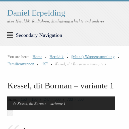
Daniel Erpelding
über Heraldik, Radfahren, Studentengeschichte und anderes
Secondary Navigation
You are here:
Home
Heraldik
(Meine) Wappensammlung
Familienwappen
“K”
Kessel, dit Borman – variante 1
Kessel, dit Borman – variante 1
Sizes:
150 × 150
/
247 × 300
/
700 × 850
de Kessel, dit Borman - variante 1