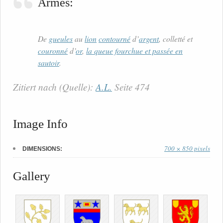
Armes:
De
gueules
au
lion
contourné
d’
argent
, colletté et
couronné
d’
or
,
la queue fourchue et passée en
sautoir
.
Zitiert nach (Quelle):
A.L.
Seite 474
Image Info
700 × 850 pixels
DIMENSIONS:
Gallery