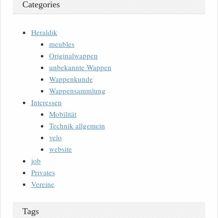
Categories
Heraldik
meubles
Originalwappen
unbekannte Wappen
Wappenkunde
Wappensammlung
Interessen
Mobilität
Technik allgemein
velo
website
job
Privates
Vereine
Tags