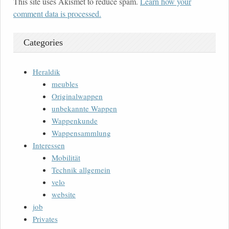
This site uses Akismet to reduce spam.
Learn how your
comment data is processed.
Categories
Heraldik
meubles
Originalwappen
unbekannte Wappen
Wappenkunde
Wappensammlung
Interessen
Mobilität
Technik allgemein
velo
website
job
Privates