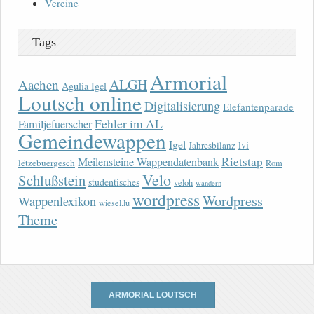
Vereine
Tags
Armorial
ALGH
Aachen
Agulia Igel
Loutsch online
Digitalisierung
Elefantenparade
Fehler im AL
Familjefuerscher
Gemeindewappen
Igel
lvi
Jahresbilanz
Rietstap
Meilensteine Wappendatenbank
lëtzebuergesch
Rom
Velo
Schlußstein
studentisches
veloh
wandern
wordpress
Wordpress
Wappenlexikon
wiesel.lu
Theme
ARMORIAL LOUTSCH