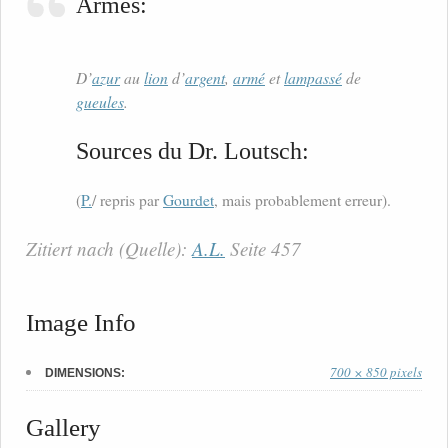
Armes:
D’
azur
au
lion
d’
argent
,
armé
et
lampassé
de
gueules
.
Sources du Dr. Loutsch:
(
P.
/ repris par
Gourdet
, mais probablement erreur).
Zitiert nach (Quelle):
A.L.
Seite 457
Image Info
700 × 850 pixels
DIMENSIONS:
Gallery