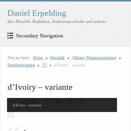
Daniel Erpelding
über Heraldik, Radfahren, Studentengeschichte und anderes
Secondary Navigation
You are here:
Home
Heraldik
(Meine) Wappensammlung
Familienwappen
“I”
d’Ivoiry – variante
d’Ivoiry – variante
Sizes:
150 × 150
/
247 × 300
/
700 × 850
d'Ivoiry - variante