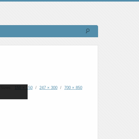
Sizes:
150 × 150
/
247 × 300
/
700 × 850