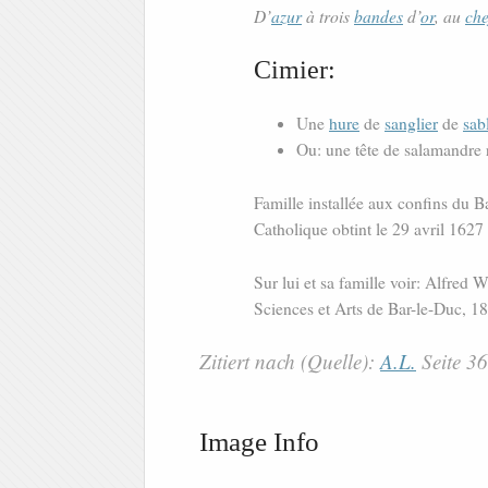
D’
azur
à trois
bandes
d’
or
, au
che
Cimier:
Une
hure
de
sanglier
de
sab
Ou: une tête de salamandre 
Famille installée aux confins du 
Catholique obtint le 29 avril 1627
Sur lui et sa famille voir: Alfred
Sciences et Arts de Bar-le-Duc, 1
Zitiert nach (Quelle):
A.L.
Seite 3
Image Info