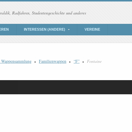
raldik, Radfahren, Studentengeschichte und anderes
EREN
INTERESSEN (ANDERE)
VEREINE
) Wappensammlung
Familienwappen
“F”
Fontaine