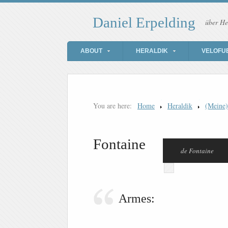
Daniel Erpelding
über He
ABOUT
HERALDIK
VELOFU
You are here:
Home
Heraldik
(Meine
Fontaine
de Fontaine
Armes: