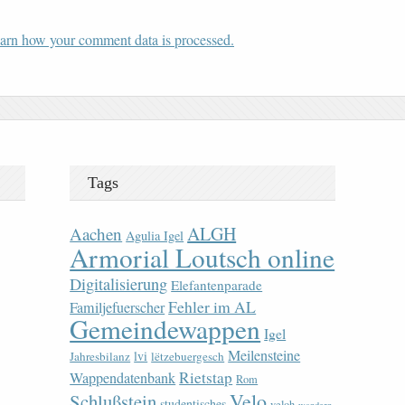
arn how your comment data is processed.
Tags
ALGH
Aachen
Agulia Igel
Armorial Loutsch online
Digitalisierung
Elefantenparade
Fehler im AL
Familjefuerscher
Gemeindewappen
Igel
Meilensteine
lvi
Jahresbilanz
lëtzebuergesch
Rietstap
Wappendatenbank
Rom
Velo
Schlußstein
studentisches
veloh
wandern