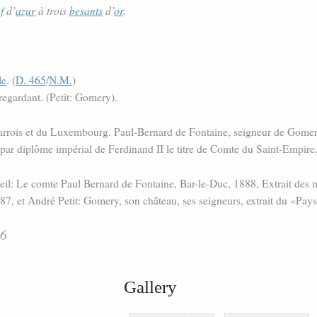
f
d’
azur
à trois
besants
d’
or
.
le
. (
D. 465
/
N.M.
)
regardant. (Petit: Gomery).
Barrois et du Luxembourg. Paul-Bernard de Fontaine, seigneur de Gomer
 par diplôme impérial de Ferdinand II le titre de Comte du Saint-Empire
 Weil: Le comte Paul Bernard de Fontaine, Bar-le-Duc, 1888, Extrait des 
887, et André Petit: Gomery, son château, ses seigneurs, extrait du «Pa
66
Gallery