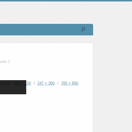
ante 2
Sizes:
150 × 150
/
247 × 300
/
700 × 850