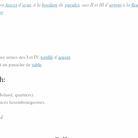
ois
fasces
d’
azur
, à la
bordure
de
gueules
, aux II et III d’
argent
à la
fleu
or
.
ux armes des I et IV,
tortillé
d’
argent
.
rt un panache de
sable
.
h:
Boland, quartiers).
ances luxembourgeoises.
64