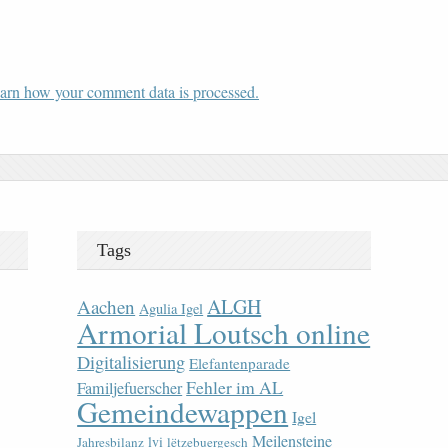
arn how your comment data is processed.
Tags
ALGH
Aachen
Agulia Igel
Armorial Loutsch online
Digitalisierung
Elefantenparade
Fehler im AL
Familjefuerscher
Gemeindewappen
Igel
Meilensteine
lvi
Jahresbilanz
lëtzebuergesch