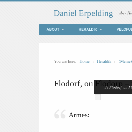
Daniel Erpelding
über He
ABOUT
HERALDIK
VELOFU
You are here:
Home
Heraldik
(Meine
Flodorf, ou Flodorp – 
de Flodorf, ou F
Armes: