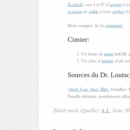
Écartelé
: aux I et IV d’
argent
à tr
écusson
de
sable
à trois
gerbes
d’
Deux casques, le 2e
couronné
.
Cimier:
Un buste de
more
habillé a
Un cône d’
argent
, d’où so
Sources du Dr. Loutsc
(
Arch. Lux. Sect. Hist.
, Familles: 
Famille rhénane, nombreuses alli
Zitiert nach (Quelle):
A.L.
Seite 3