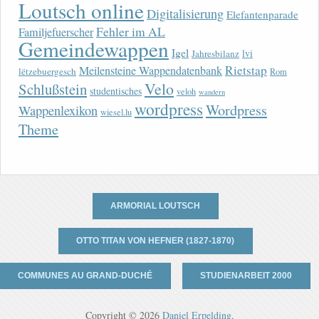
Loutsch online
Digitalisierung
Elefantenparade
Fehler im AL
Familjefuerscher
Gemeindewappen
Igel
lvi
Jahresbilanz
Rietstap
Meilensteine Wappendatenbank
lëtzebuergesch
Rom
Velo
Schlußstein
studentisches
veloh
wandern
wordpress
Wordpress
Wappenlexikon
wiesel.lu
Theme
ARMORIAL LOUTSCH
OTTO TITAN VON HEFNER (1827-1870)
COMMUNES AU GRAND-DUCHÉ
STUDIENARBEIT 2000
Copyright © 2026
Daniel Erpelding
.