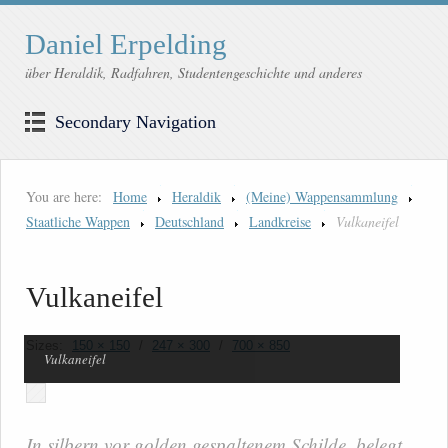
Daniel Erpelding
über Heraldik, Radfahren, Studentengeschichte und anderes
Secondary Navigation
You are here:
Home
Heraldik
(Meine) Wappensammlung
Staatliche Wappen
Deutschland
Landkreise
Vulkaneifel
Vulkaneifel
Sizes:
150 × 150
/
247 × 300
/
700 × 850
Vulkaneifel
In silbern vor golden gespaltenem Schilde, belegt