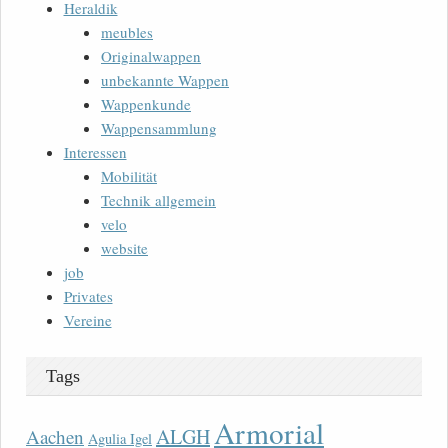
Heraldik
meubles
Originalwappen
unbekannte Wappen
Wappenkunde
Wappensammlung
Interessen
Mobilität
Technik allgemein
velo
website
job
Privates
Vereine
Tags
Armorial
ALGH
Aachen
Agulia Igel