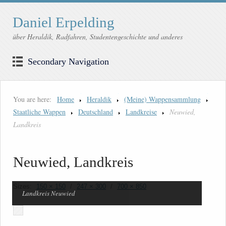
Daniel Erpelding
über Heraldik, Radfahren, Studentengeschichte und anderes
Secondary Navigation
You are here:
Home
Heraldik
(Meine) Wappensammlung
Staatliche Wappen
Deutschland
Landkreise
Neuwied,
Landkreis
Neuwied, Landkreis
Sizes:
150 × 150
/
247 × 300
/
700 × 850
Landkreis Neuwied