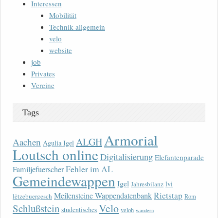
Interessen
Mobilität
Technik allgemein
velo
website
job
Privates
Vereine
Tags
Armorial
ALGH
Aachen
Agulia Igel
Loutsch online
Digitalisierung
Elefantenparade
Fehler im AL
Familjefuerscher
Gemeindewappen
Igel
lvi
Jahresbilanz
Rietstap
Meilensteine Wappendatenbank
lëtzebuergesch
Rom
Velo
Schlußstein
studentisches
veloh
wandern