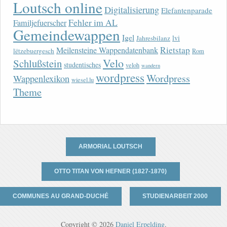
Loutsch online
Digitalisierung
Elefantenparade
Fehler im AL
Familjefuerscher
Gemeindewappen
Igel
lvi
Jahresbilanz
Rietstap
Meilensteine Wappendatenbank
lëtzebuergesch
Rom
Velo
Schlußstein
studentisches
veloh
wandern
wordpress
Wordpress
Wappenlexikon
wiesel.lu
Theme
ARMORIAL LOUTSCH
OTTO TITAN VON HEFNER (1827-1870)
COMMUNES AU GRAND-DUCHÉ
STUDIENARBEIT 2000
Copyright © 2026
Daniel Erpelding
.