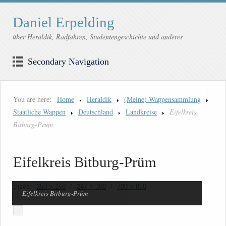
Daniel Erpelding
über Heraldik, Radfahren, Studentengeschichte und anderes
Secondary Navigation
You are here:
Home
Heraldik
(Meine) Wappensammlung
Staatliche Wappen
Deutschland
Landkreise
Eifelkreis
Bitburg-Prüm
Eifelkreis Bitburg-Prüm
Sizes:
150 × 150
/
247 × 300
/
700 × 850
Eifelkreis Bitburg-Prüm