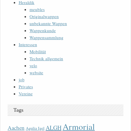
Heraldik
meubles
Originalwappen
unbekannte Wappen
Wappenkunde
Wappensammlung
Interessen
Mobilität
Technik allgemein
velo
website
job
Privates
Vereine
Tags
Armorial
ALGH
Aachen
Agulia Igel