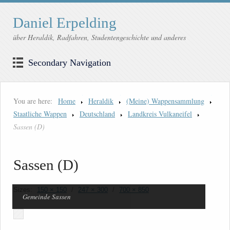
Daniel Erpelding
über Heraldik, Radfahren, Studentengeschichte und anderes
Secondary Navigation
You are here:
Home
Heraldik
(Meine) Wappensammlung
Staatliche Wappen
Deutschland
Landkreis Vulkaneifel
Sassen (D)
Sassen (D)
Sizes:
150 × 150
/
247 × 300
/
700 × 850
Gemeinde Sassen