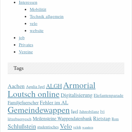
Interessen
Mobilität
Technik allgemein
velo
website
job
Privates
Vereine
Tags
Armorial
ALGH
Aachen
Agulia Igel
Loutsch online
Digitalisierung
Elefantenparade
Fehler im AL
Familjefuerscher
Gemeindewappen
Igel
lvi
Jahresbilanz
Rietstap
Meilensteine Wappendatenbank
lëtzebuergesch
Rom
Velo
Schlußstein
studentisches
veloh
wandern