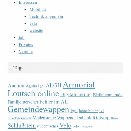
Interessen
Mobilität
Technik allgemein
velo
website
job
Privates
Vereine
Tags
Armorial
ALGH
Aachen
Agulia Igel
Loutsch online
Digitalisierung
Elefantenparade
Fehler im AL
Familjefuerscher
Gemeindewappen
Igel
lvi
Jahresbilanz
Rietstap
Meilensteine Wappendatenbank
lëtzebuergesch
Rom
Velo
Schlußstein
studentisches
veloh
wandern