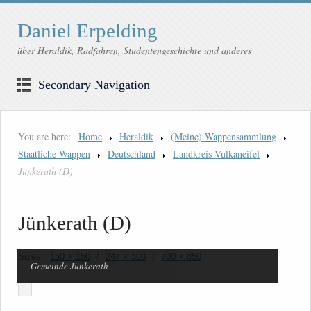
Daniel Erpelding
über Heraldik, Radfahren, Studentengeschichte und anderes
Secondary Navigation
You are here:
Home
Heraldik
(Meine) Wappensammlung
Staatliche Wappen
Deutschland
Landkreis Vulkaneifel
Jünkerath (D)
Jünkerath (D)
Sizes:
150 × 150
/
247 × 300
/
700 × 850
Gemeinde Jünkerath