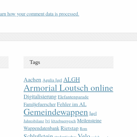
arn how your comment data is processed.
Tags
ALGH
Aachen
Agulia Igel
Armorial Loutsch online
Digitalisierung
Elefantenparade
Fehler im AL
Familjefuerscher
Gemeindewappen
Igel
Meilensteine
lvi
Jahresbilanz
lëtzebuergesch
Rietstap
Wappendatenbank
Rom
Velo
Schlußstein
studentisches