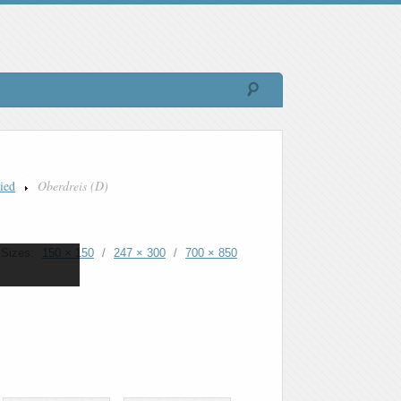
ied
Oberdreis (D)
Sizes:
150 × 150
/
247 × 300
/
700 × 850