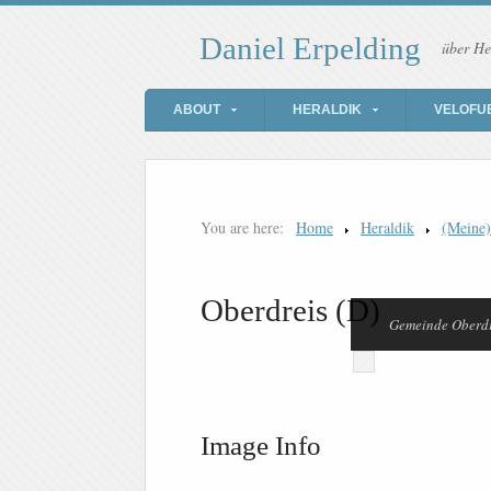
Daniel Erpelding
über He
ABOUT
HERALDIK
VELOFU
You are here:
Home
Heraldik
(Meine
Oberdreis (D)
Gemeinde Oberdr
Image Info