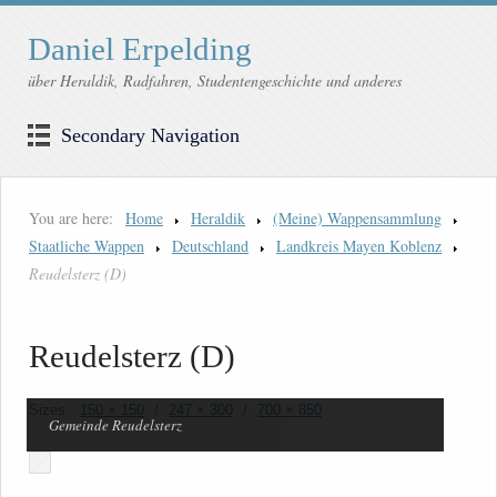
Daniel Erpelding
über Heraldik, Radfahren, Studentengeschichte und anderes
Secondary Navigation
You are here:
Home
Heraldik
(Meine) Wappensammlung
Staatliche Wappen
Deutschland
Landkreis Mayen Koblenz
Reudelsterz (D)
Reudelsterz (D)
Sizes:
150 × 150
/
247 × 300
/
700 × 850
Gemeinde Reudelsterz