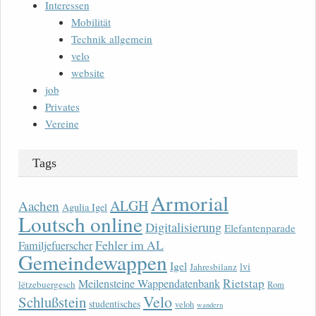
Interessen
Mobilität
Technik allgemein
velo
website
job
Privates
Vereine
Tags
Armorial
ALGH
Aachen
Agulia Igel
Loutsch online
Digitalisierung
Elefantenparade
Fehler im AL
Familjefuerscher
Gemeindewappen
Igel
lvi
Jahresbilanz
Rietstap
Meilensteine Wappendatenbank
lëtzebuergesch
Rom
Velo
Schlußstein
studentisches
veloh
wandern