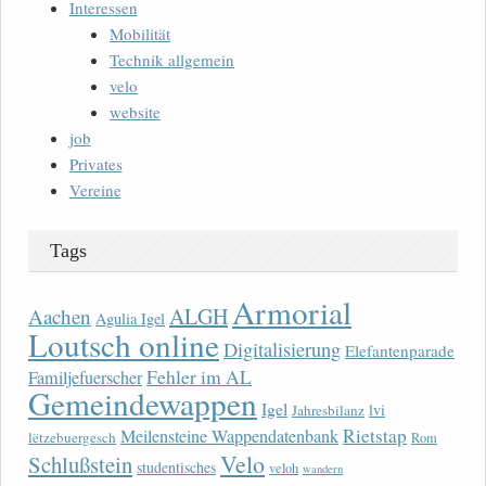
Interessen
Mobilität
Technik allgemein
velo
website
job
Privates
Vereine
Tags
Armorial
ALGH
Aachen
Agulia Igel
Loutsch online
Digitalisierung
Elefantenparade
Fehler im AL
Familjefuerscher
Gemeindewappen
Igel
lvi
Jahresbilanz
Rietstap
Meilensteine Wappendatenbank
lëtzebuergesch
Rom
Velo
Schlußstein
studentisches
veloh
wandern