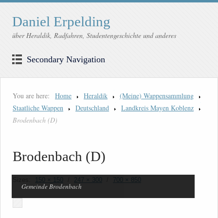
Daniel Erpelding
über Heraldik, Radfahren, Studentengeschichte und anderes
Secondary Navigation
You are here:
Home
Heraldik
(Meine) Wappensammlung
Staatliche Wappen
Deutschland
Landkreis Mayen Koblenz
Brodenbach (D)
Brodenbach (D)
Sizes:
150 × 150
/
247 × 300
/
700 × 850
Gemeinde Brodenbach