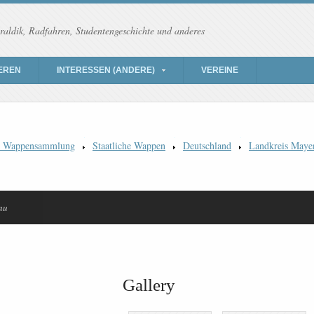
raldik, Radfahren, Studentengeschichte und anderes
EREN
INTERESSEN (ANDERE)
VEREINE
) Wappensammlung
Staatliche Wappen
Deutschland
Landkreis Maye
au
Gallery