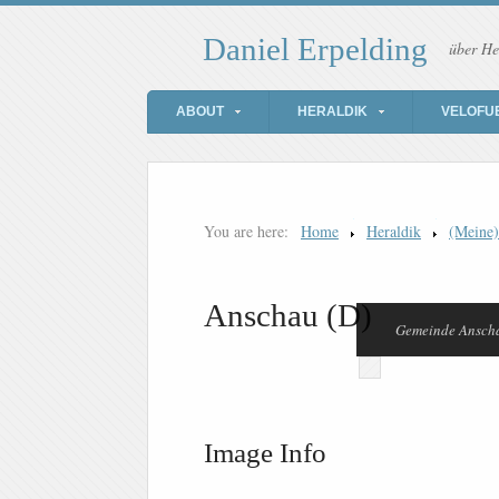
Daniel Erpelding
über He
ABOUT
HERALDIK
VELOFU
You are here:
Home
Heraldik
(Meine
Anschau (D)
Gemeinde Ansch
Image Info