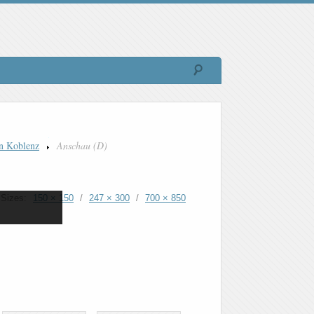
n Koblenz
Anschau (D)
Sizes:
150 × 150
/
247 × 300
/
700 × 850