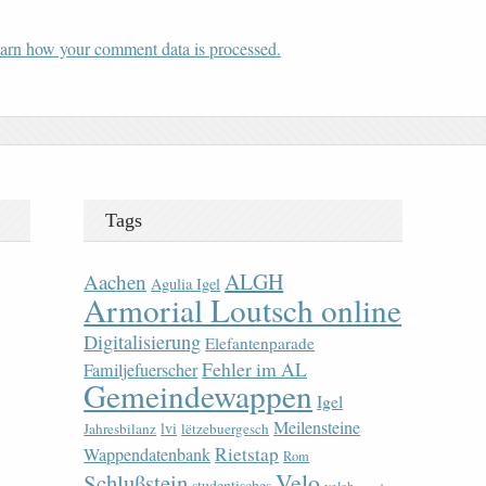
arn how your comment data is processed.
Tags
ALGH
Aachen
Agulia Igel
Armorial Loutsch online
Digitalisierung
Elefantenparade
Fehler im AL
Familjefuerscher
Gemeindewappen
Igel
Meilensteine
lvi
Jahresbilanz
lëtzebuergesch
Rietstap
Wappendatenbank
Rom
Velo
Schlußstein
studentisches