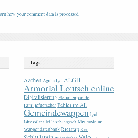
arn how your comment data is processed.
Tags
ALGH
Aachen
Agulia Igel
Armorial Loutsch online
Digitalisierung
Elefantenparade
Fehler im AL
Familjefuerscher
Gemeindewappen
Igel
Meilensteine
lvi
Jahresbilanz
lëtzebuergesch
Rietstap
Wappendatenbank
Rom
Velo
Schlußstein
studentisches