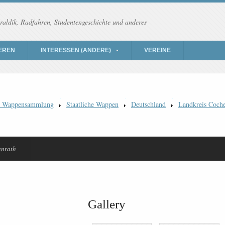
raldik, Radfahren, Studentengeschichte und anderes
EREN
INTERESSEN (ANDERE)
VEREINE
) Wappensammlung
Staatliche Wappen
Deutschland
Landkreis Coch
enrath
Gallery