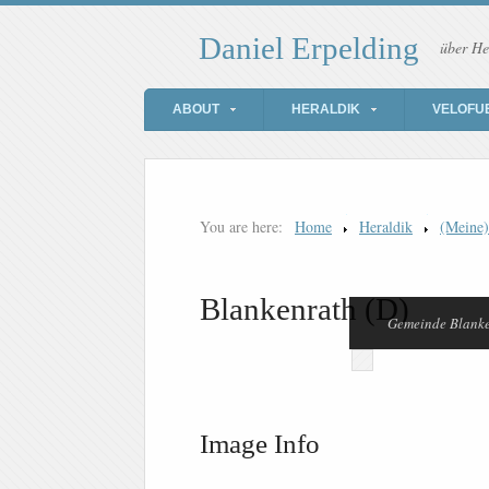
Daniel Erpelding
über He
ABOUT
HERALDIK
VELOFU
You are here:
Home
Heraldik
(Meine
Blankenrath (D)
Gemeinde Blank
Image Info