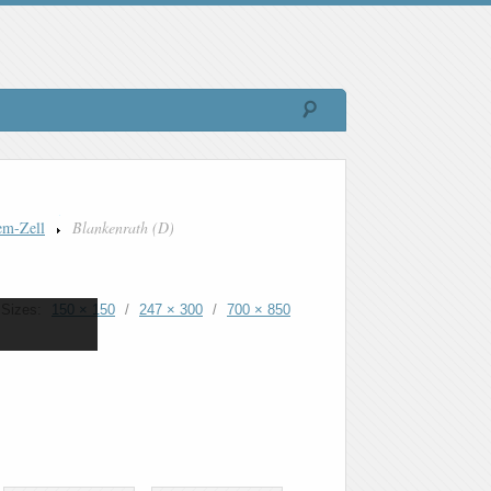
em-Zell
Blankenrath (D)
Sizes:
150 × 150
/
247 × 300
/
700 × 850