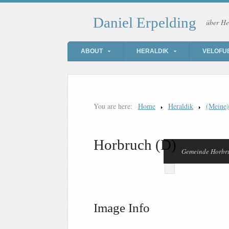
Daniel Erpelding
über He
ABOUT
HERALDIK
VELOFU
You are here:
Home
Heraldik
(Meine
Horbruch (D)
Gemeinde Horbr
Image Info