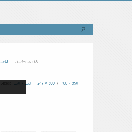
nfeld
Horbruch (D)
Sizes:
150 × 150
/
247 × 300
/
700 × 850