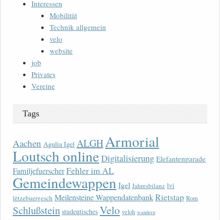
Interessen
Mobilität
Technik allgemein
velo
website
job
Privates
Vereine
Tags
Armorial
ALGH
Aachen
Agulia Igel
Loutsch online
Digitalisierung
Elefantenparade
Fehler im AL
Familjefuerscher
Gemeindewappen
Igel
lvi
Jahresbilanz
Rietstap
Meilensteine Wappendatenbank
lëtzebuergesch
Rom
Velo
Schlußstein
studentisches
veloh
wandern