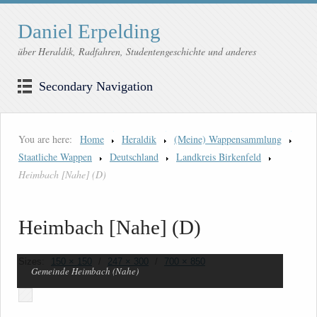
Daniel Erpelding
über Heraldik, Radfahren, Studentengeschichte und anderes
Secondary Navigation
You are here:
Home
Heraldik
(Meine) Wappensammlung
Staatliche Wappen
Deutschland
Landkreis Birkenfeld
Heimbach [Nahe] (D)
Heimbach [Nahe] (D)
Sizes:
150 × 150
/
247 × 300
/
700 × 850
Gemeinde Heimbach (Nahe)