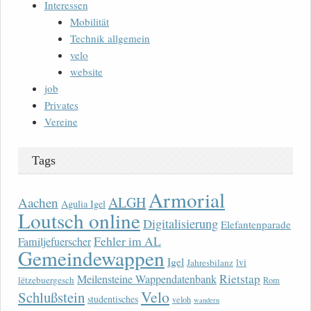
Interessen
Mobilität
Technik allgemein
velo
website
job
Privates
Vereine
Tags
Armorial
ALGH
Aachen
Agulia Igel
Loutsch online
Digitalisierung
Elefantenparade
Fehler im AL
Familjefuerscher
Gemeindewappen
Igel
lvi
Jahresbilanz
Rietstap
Meilensteine Wappendatenbank
lëtzebuergesch
Rom
Velo
Schlußstein
studentisches
veloh
wandern