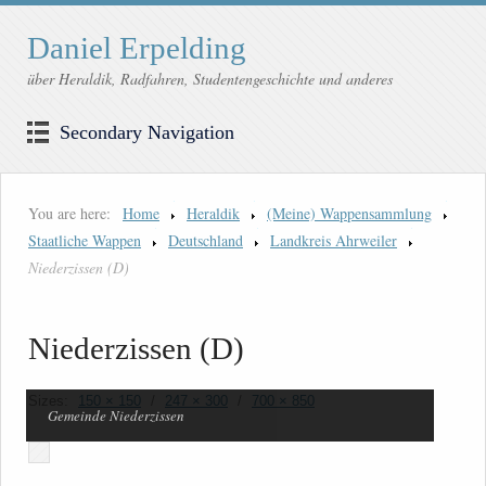
Daniel Erpelding
über Heraldik, Radfahren, Studentengeschichte und anderes
Secondary Navigation
You are here:
Home
Heraldik
(Meine) Wappensammlung
Staatliche Wappen
Deutschland
Landkreis Ahrweiler
Niederzissen (D)
Niederzissen (D)
Sizes:
150 × 150
/
247 × 300
/
700 × 850
Gemeinde Niederzissen