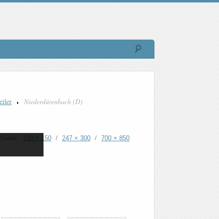
iler
Niederdürenbach (D)
Sizes:
150 × 150
/
247 × 300
/
700 × 850