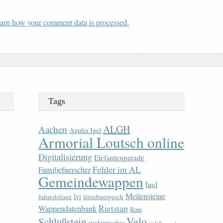
arn how your comment data is processed.
Tags
ALGH
Aachen
Agulia Igel
Armorial Loutsch online
Digitalisierung
Elefantenparade
Fehler im AL
Familjefuerscher
Gemeindewappen
Igel
Meilensteine
lvi
Jahresbilanz
lëtzebuergesch
Rietstap
Wappendatenbank
Rom
Velo
Schlußstein
studentisches