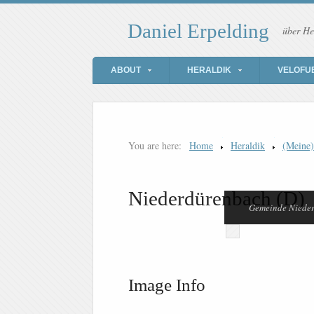
Daniel Erpelding
über He
ABOUT
HERALDIK
VELOFU
You are here:
Home
Heraldik
(Meine
Niederdürenbach (D)
Gemeinde Niede
Image Info