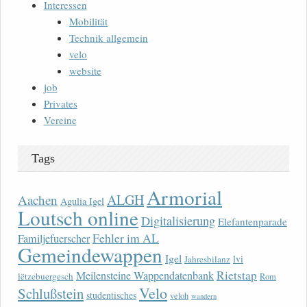
Interessen
Mobilität
Technik allgemein
velo
website
job
Privates
Vereine
Tags
Armorial
ALGH
Aachen
Agulia Igel
Loutsch online
Digitalisierung
Elefantenparade
Fehler im AL
Familjefuerscher
Gemeindewappen
Igel
lvi
Jahresbilanz
Rietstap
Meilensteine Wappendatenbank
lëtzebuergesch
Rom
Velo
Schlußstein
studentisches
veloh
wandern