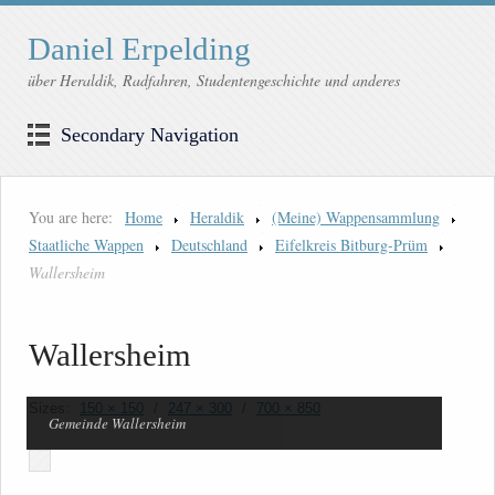
Daniel Erpelding
über Heraldik, Radfahren, Studentengeschichte und anderes
Secondary Navigation
You are here:
Home
Heraldik
(Meine) Wappensammlung
Staatliche Wappen
Deutschland
Eifelkreis Bitburg-Prüm
Wallersheim
Wallersheim
Sizes:
150 × 150
/
247 × 300
/
700 × 850
Gemeinde Wallersheim