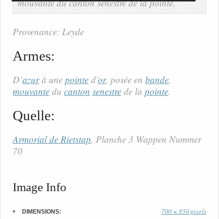
Provenance: Leyde
Armes:
D’
azur
à une
pointe
d’
or
, posée en
bande
,
mouvante
du
canton
senestre
de la
pointe
.
Quelle:
Armorial de Rietstap
, Planche 3 Wappen Nummer
70
Image Info
700 × 850 pixels
DIMENSIONS: