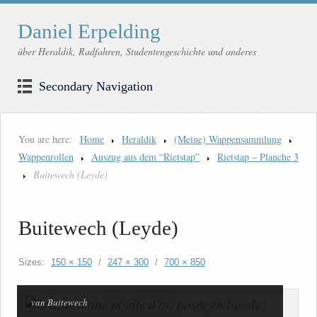
Daniel Erpelding
über Heraldik, Radfahren, Studentengeschichte und anderes
Secondary Navigation
You are here:
Home
Heraldik
(Meine) Wappensammlung
Wappenrollen
Auszug aus dem “Rietstap”
Rietstap – Planche 3
Buitewech (Leyde)
Buitewech (Leyde)
Sizes:
150 × 150
/
247 × 300
/
700 × 850
van Buitewech