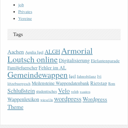
job
Privates
Vereine
Tags
Armorial
ALGH
Aachen
Agulia Igel
Loutsch online
Digitalisierung
Elefantenparade
Fehler im AL
Familjefuerscher
Gemeindewappen
Igel
lvi
Jahresbilanz
Rietstap
Meilensteine Wappendatenbank
lëtzebuergesch
Rom
Velo
Schlußstein
studentisches
veloh
wandern
wordpress
Wordpress
Wappenlexikon
wiesel.lu
Theme