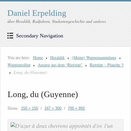
Daniel Erpelding
über Heraldik, Radfahren, Studentengeschichte und anderes
Secondary Navigation
You are here:
Home
Heraldik
(Meine) Wappensammlung
Wappenrollen
Auszug aus dem “Rietstap”
Rietstap – Planche 3
Long, du (Guyenne)
Long, du (Guyenne)
Sizes:
150 × 150
/
247 × 300
/
700 × 850