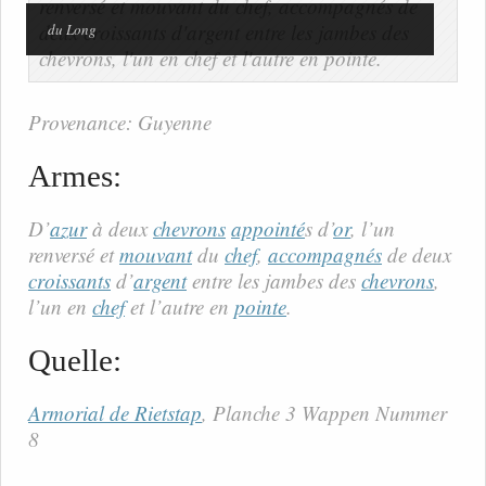
du Long
Provenance: Guyenne
Armes:
D’
azur
à deux
chevrons
appointé
s d’
or
, l’un
renversé et
mouvant
du
chef
,
accompagnés
de deux
croissants
d’
argent
entre les jambes des
chevrons
,
l’un en
chef
et l’autre en
pointe
.
Quelle:
Armorial de Rietstap
, Planche 3 Wappen Nummer
8