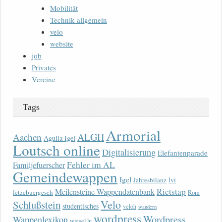
Mobilität
Technik allgemein
velo
website
job
Privates
Vereine
Tags
Armorial
ALGH
Aachen
Agulia Igel
Loutsch online
Digitalisierung
Elefantenparade
Fehler im AL
Familjefuerscher
Gemeindewappen
Igel
lvi
Jahresbilanz
Rietstap
Meilensteine Wappendatenbank
lëtzebuergesch
Rom
Velo
Schlußstein
studentisches
veloh
wandern
wordpress
Wordpress
Wappenlexikon
wiesel.lu