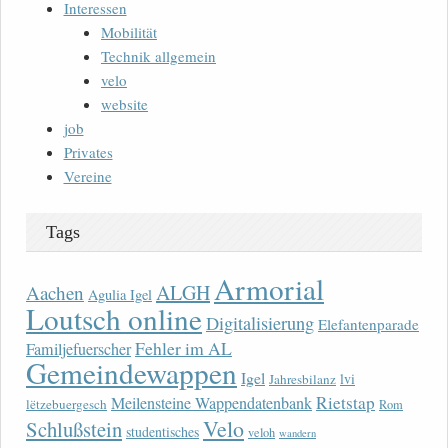
Interessen
Mobilität
Technik allgemein
velo
website
job
Privates
Vereine
Tags
Armorial
ALGH
Aachen
Agulia Igel
Loutsch online
Digitalisierung
Elefantenparade
Fehler im AL
Familjefuerscher
Gemeindewappen
Igel
lvi
Jahresbilanz
Rietstap
Meilensteine Wappendatenbank
lëtzebuergesch
Rom
Velo
Schlußstein
studentisches
veloh
wandern