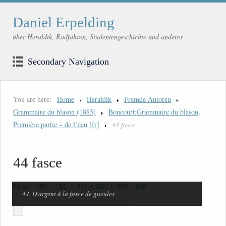
Daniel Erpelding
über Heraldik, Radfahren, Studentengeschichte und anderes
Secondary Navigation
You are here:
Home
Heraldik
Fremde Autoren
Grammaire du blason (1885)
Boncourt:Grammaire du blason,
Première partie – de l´écu [fr]
44 fasce
44 fasce
Sizes:
150 × 150
/
247 × 300
/
700 × 850
44. D'argent à la fasce de gueules