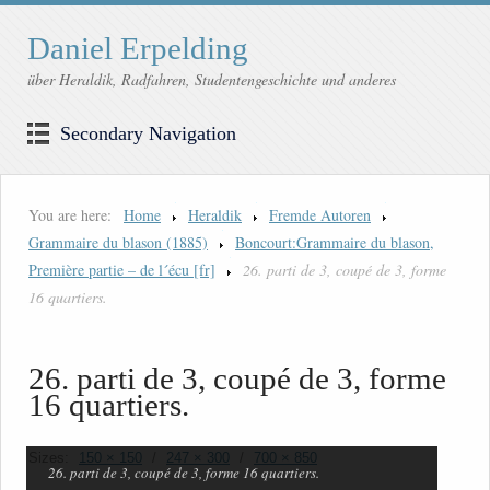
Daniel Erpelding
über Heraldik, Radfahren, Studentengeschichte und anderes
Secondary Navigation
You are here:
Home
Heraldik
Fremde Autoren
Grammaire du blason (1885)
Boncourt:Grammaire du blason,
Première partie – de l´écu [fr]
26. parti de 3, coupé de 3, forme
16 quartiers.
26. parti de 3, coupé de 3, forme
16 quartiers.
Sizes:
150 × 150
/
247 × 300
/
700 × 850
26. parti de 3, coupé de 3, forme 16 quartiers.