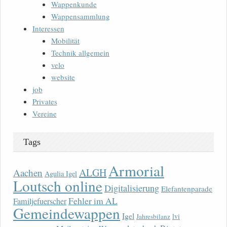
Wappenkunde
Wappensammlung
Interessen
Mobilität
Technik allgemein
velo
website
job
Privates
Vereine
Tags
Armorial
ALGH
Aachen
Agulia Igel
Loutsch online
Digitalisierung
Elefantenparade
Fehler im AL
Familjefuerscher
Gemeindewappen
Igel
lvi
Jahresbilanz