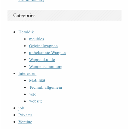
Categories
Heraldik
meubles
Originalwappen
unbekannte Wappen
Wappenkunde
Wappensammlung
Interessen
Mobilität
Technik allgemein
velo
website
job
Privates
Vereine