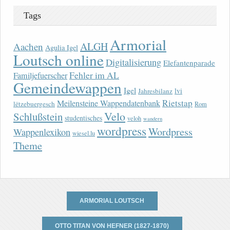
Tags
Armorial
ALGH
Aachen
Agulia Igel
Loutsch online
Digitalisierung
Elefantenparade
Fehler im AL
Familjefuerscher
Gemeindewappen
Igel
lvi
Jahresbilanz
Rietstap
Meilensteine Wappendatenbank
lëtzebuergesch
Rom
Velo
Schlußstein
studentisches
veloh
wandern
wordpress
Wordpress
Wappenlexikon
wiesel.lu
Theme
ARMORIAL LOUTSCH
OTTO TITAN VON HEFNER (1827-1870)