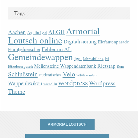
Tags
Armorial
ALGH
Aachen
Agulia Igel
Loutsch online
Digitalisierung
Elefantenparade
Fehler im AL
Familjefuerscher
Gemeindewappen
Igel
lvi
Jahresbilanz
Rietstap
Meilensteine Wappendatenbank
lëtzebuergesch
Rom
Velo
Schlußstein
studentisches
veloh
wandern
wordpress
Wordpress
Wappenlexikon
wiesel.lu
Theme
ARMORIAL LOUTSCH