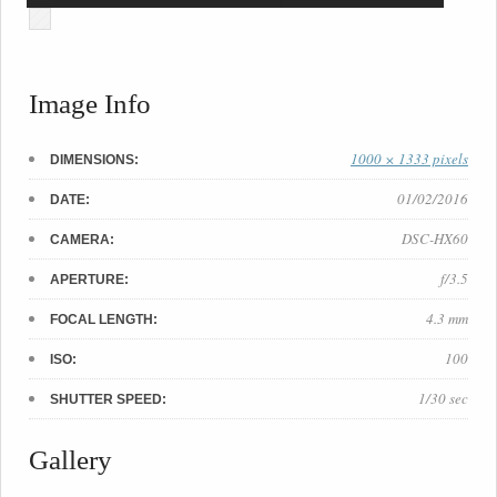
Image Info
1000 × 1333 pixels
DIMENSIONS:
01/02/2016
DATE:
DSC-HX60
CAMERA:
f/3.5
APERTURE:
4.3 mm
FOCAL LENGTH:
100
ISO:
1/30 sec
SHUTTER SPEED:
Gallery