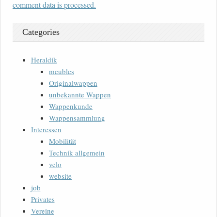
comment data is processed.
Categories
Heraldik
meubles
Originalwappen
unbekannte Wappen
Wappenkunde
Wappensammlung
Interessen
Mobilität
Technik allgemein
velo
website
job
Privates
Vereine