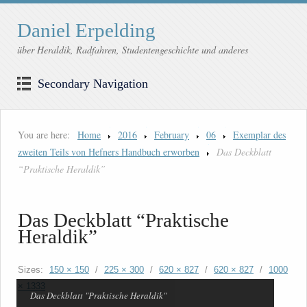
Daniel Erpelding
über Heraldik, Radfahren, Studentengeschichte und anderes
Secondary Navigation
You are here:
Home
2016
February
06
Exemplar des
zweiten Teils von Hefners Handbuch erworben
Das Deckblatt
“Praktische Heraldik”
Das Deckblatt “Praktische
Heraldik”
Sizes:
150 × 150
/
225 × 300
/
620 × 827
/
620 × 827
/
1000
× 1333
Das Deckblatt "Praktische Heraldik"