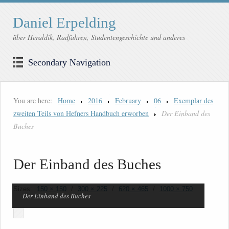
Daniel Erpelding
über Heraldik, Radfahren, Studentengeschichte und anderes
Secondary Navigation
You are here:
Home
2016
February
06
Exemplar des
zweiten Teils von Hefners Handbuch erworben
Der Einband des
Buches
Der Einband des Buches
Sizes:
150 × 150
/
300 × 225
/
620 × 465
/
1000 × 750
Der Einband des Buches