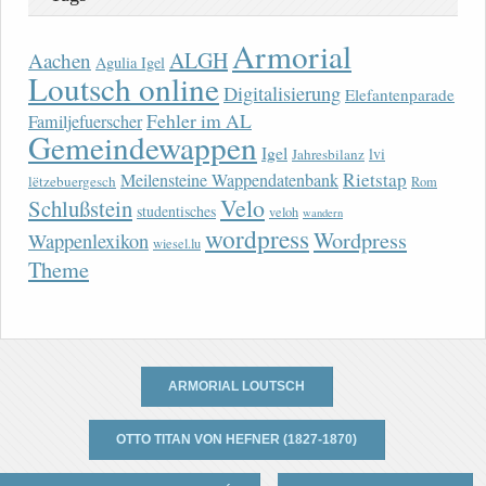
Armorial
ALGH
Aachen
Agulia Igel
Loutsch online
Digitalisierung
Elefantenparade
Fehler im AL
Familjefuerscher
Gemeindewappen
Igel
lvi
Jahresbilanz
Rietstap
Meilensteine Wappendatenbank
lëtzebuergesch
Rom
Velo
Schlußstein
studentisches
veloh
wandern
wordpress
Wordpress
Wappenlexikon
wiesel.lu
Theme
ARMORIAL LOUTSCH
OTTO TITAN VON HEFNER (1827-1870)