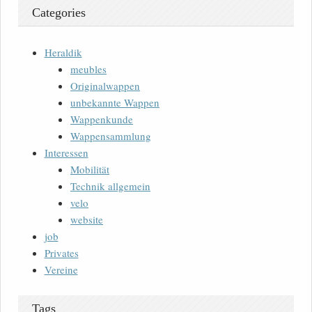
Categories
Heraldik
meubles
Originalwappen
unbekannte Wappen
Wappenkunde
Wappensammlung
Interessen
Mobilität
Technik allgemein
velo
website
job
Privates
Vereine
Tags