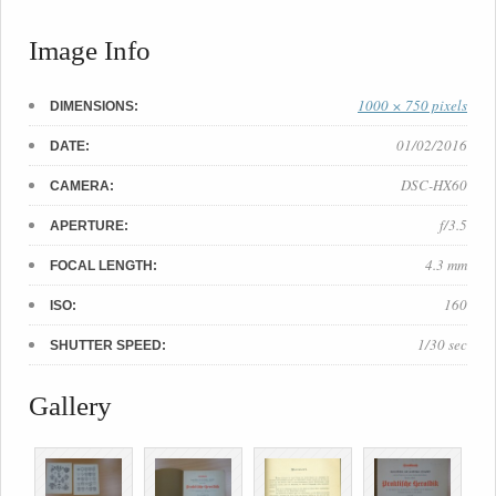
Image Info
1000 × 750 pixels
DIMENSIONS:
01/02/2016
DATE:
DSC-HX60
CAMERA:
f/3.5
APERTURE:
4.3 mm
FOCAL LENGTH:
160
ISO:
1/30 sec
SHUTTER SPEED:
Gallery