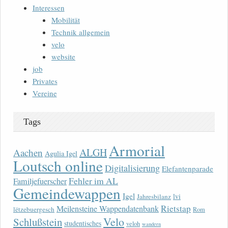
Interessen
Mobilität
Technik allgemein
velo
website
job
Privates
Vereine
Tags
Armorial
ALGH
Aachen
Agulia Igel
Loutsch online
Digitalisierung
Elefantenparade
Fehler im AL
Familjefuerscher
Gemeindewappen
Igel
lvi
Jahresbilanz
Rietstap
Meilensteine Wappendatenbank
lëtzebuergesch
Rom
Velo
Schlußstein
studentisches
veloh
wandern