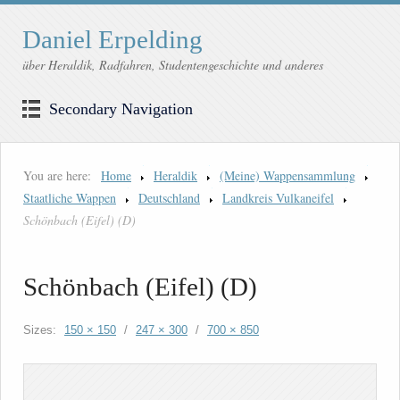
Daniel Erpelding
über Heraldik, Radfahren, Studentengeschichte und anderes
Secondary Navigation
You are here:
Home
Heraldik
(Meine) Wappensammlung
Staatliche Wappen
Deutschland
Landkreis Vulkaneifel
Schönbach (Eifel) (D)
Schönbach (Eifel) (D)
Sizes:
150 × 150
/
247 × 300
/
700 × 850